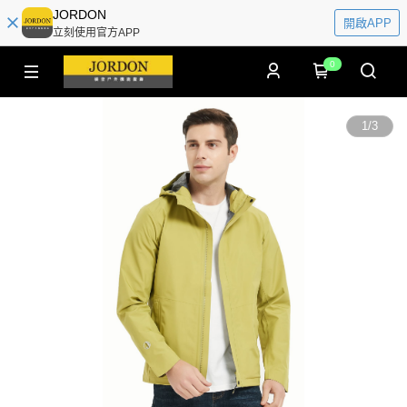
JORDON
開啟APP
立刻使用官方APP
0
1
/
3