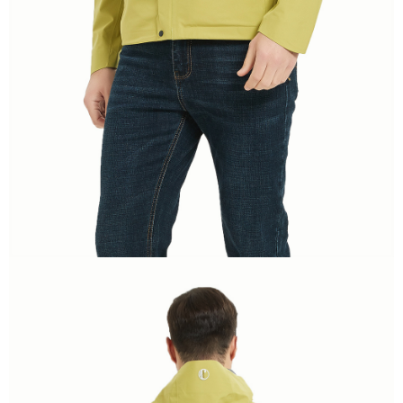
付款後門市自取
５．嚴禁一人註冊多個帳號或使用他人資訊註冊。若發現惡意使用之情形，
恩沛科技股份有限公司將有權停止該用戶之使用額度並採取法律行動。
免運費