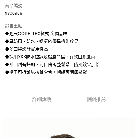
商品編號
信用卡分期付款
9700966
3 期 0 利率 每期
NT$2,533
21家銀行
銷售重點
6 期 0 利率 每期
NT$1,266
21家銀行
合作金庫商業銀行
第一商業銀行
◆經典GORE-TEX款式 突顯品味
華南商業銀行
彰化商業銀行
合作金庫商業銀行
第一商業銀行
超商取貨付款
◆具防風、防水、透氣的優異機能效果
上海商業儲蓄銀行
台北富邦商業銀行
華南商業銀行
彰化商業銀行
國泰世華商業銀行
兆豐國際商業銀行
◆多口袋設計實用性高
LINE Pay
上海商業儲蓄銀行
台北富邦商業銀行
臺灣中小企業銀行
台中商業銀行
◆採用YKK防水拉鍊及檔風門襟，有效阻絕風雨
國泰世華商業銀行
兆豐國際商業銀行
匯豐（台灣）商業銀行
華泰商業銀行
街口支付
臺灣中小企業銀行
台中商業銀行
◆袖口附有鈕釦，可自由調整鬆緊，防風效果加倍
聯邦商業銀行
遠東國際商業銀行
匯豐（台灣）商業銀行
華泰商業銀行
◆帽子可拆卸以拉鍊套合，帽緣可調節鬆緊
悠遊付
元大商業銀行
永豐商業銀行
聯邦商業銀行
遠東國際商業銀行
玉山商業銀行
星展（台灣）商業銀行
元大商業銀行
永豐商業銀行
AFTEE先享後付
台新國際商業銀行
中國信託商業銀行
玉山商業銀行
星展（台灣）商業銀行
相關說明
台灣樂天信用卡公司
台新國際商業銀行
中國信託商業銀行
詳細說明
相關推薦
【關於「AFTEE先享後付」】
台灣樂天信用卡公司
AFTEE先享後付是「在收到商品之後才付款」的支付方式。 讓您購物簡單
運送方式
便利好安心！
１．簡單：不需註冊會員、不需綁卡、不需儲值。
全家取貨付款
２．便利：只要手機號碼，簡訊認證，即可結帳。
每筆NT$80，滿NT$800(含以上)免運費
３．安心：先確認商品／服務後，再付款。