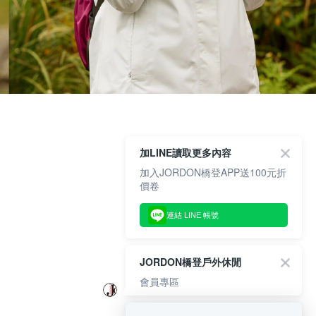
加LINE讀取更多內容
加入JORDON橋登APP送100元折
價卷
連結 LINE 帳號
JORDON橋登戶外休閒
會員專區