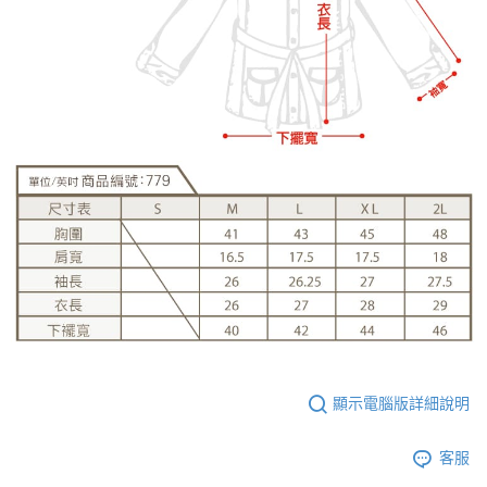
顯示電腦版詳細說明
客服