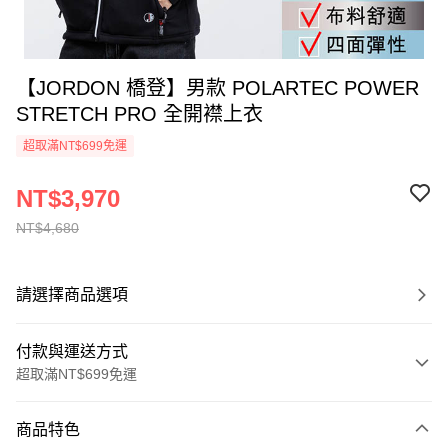
【JORDON 橋登】男款 POLARTEC POWER
STRETCH PRO 全開襟上衣
超取滿NT$699免運
NT$3,970
NT$4,680
請選擇商品選項
付款與運送方式
超取滿NT$699免運
付款方式
商品特色
信用卡一次付款