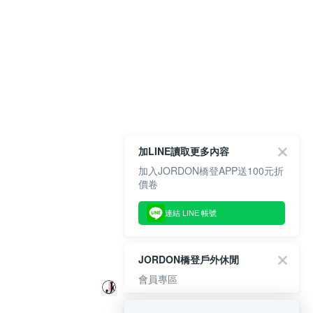
加LINE讀取更多內容
加入JORDON橋登APP送100元折
價卷
連結 LINE 帳號
JORDON橋登戶外休閒
會員專區