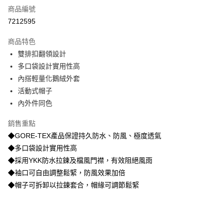
商品編號
超商取貨付款
7212595
LINE Pay
商品特色
街口支付
雙排扣翻領設計
多口袋設計實用性高
悠遊付
內搭輕量化鵝絨外套
AFTEE先享後付
活動式帽子
相關說明
內外件同色
【關於「AFTEE先享後付」】
AFTEE先享後付是「在收到商品之後才付款」的支付方式。 讓您購物簡單
銷售重點
運送方式
便利好安心！
◆GORE-TEX產品保證持久防水、防風、極度透氣
１．簡單：不需註冊會員、不需綁卡、不需儲值。
全家取貨付款
２．便利：只要手機號碼，簡訊認證，即可結帳。
◆多口袋設計實用性高
每筆NT$80，滿NT$800(含以上)免運費
３．安心：先確認商品／服務後，再付款。
◆採用YKK防水拉鍊及檔風門襟，有效阻絕風雨
付款後全家取貨
◆袖口可自由調整鬆緊，防風效果加倍
【「AFTEE先享後付」結帳流程】
１．於結帳方式選擇「AFTEE先享後付」後，將跳轉至「AFTEE先享後付」
◆帽子可拆卸以拉鍊套合，帽緣可調節鬆緊
每筆NT$100，滿NT$699(含以上)免運費
結帳頁面，進行簡訊認證並確認金額後，即可完成結帳。
２．訂單成立數日內，您將收到繳費通知簡訊。
萊爾富取貨付款
３．收到繳費通知簡訊後14天內，點擊此簡訊中的連結，可透過四大超商／
每筆NT$80，滿NT$800(含以上)免運費
ATM／網路銀行／等多元方式進行付款，方視為交易完成。