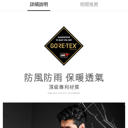
※ 請注意：結帳手續完成當下不需立刻繳費，但若您需要取消訂單，請聯絡
詳細說明
相關推薦
付款後萊爾富取貨
購買商品的店家。未經商家同意取消之訂單仍視為有效，需透過AFTEE先享
後付繳納相關費用。
每筆NT$100，滿NT$699(含以上)免運費
※ 交易是否成功請以「AFTEE先享後付 」之結帳頁面顯示為準，若有關於
是否繳費成功／繳費後需取消欲退款等相關疑問，請聯繫「AFTEE先享後付
7-11取貨付款
客戶支援中心」
https://netprotections.freshdesk.com/support/home
每筆NT$80，滿NT$800(含以上)免運費
【注意事項】
１．透過由恩沛科技股份有限公司提供之「AFTEE先享後付」服務完成之交
付款後7-11取貨
易，需依本服務之必要範圍內提供個人資料，並將交易相關給付款項請求債
每筆NT$100，滿NT$699(含以上)免運費
權轉讓予恩沛科技股份有限公司。
２．關於個人資料處理事宜，請瀏覽以下網址：
宅配通大嘴鳥
https://aftee.tw/terms/#terms3
３．未成年的使用者請事先徵得法定代理人或監護人之同意方可使用
每筆NT$100，滿NT$800(含以上)免運費
「AFTEE先享後付」，若未經同意申辦者引起之損失，本公司不負相關責
任。
便利袋
４．使用「AFTEE先享後付」時，將依據個別帳號之用戶狀況，依本公司即
每筆NT$70，滿NT$800(含以上)免運費
時審查核予不同之上限額度；若仍有額度不足之情形，本公司將視審查結果
請求用戶進行身份認證。
付款後門市自取
５．嚴禁一人註冊多個帳號或使用他人資訊註冊。若發現惡意使用之情形，
恩沛科技股份有限公司將有權停止該用戶之使用額度並採取法律行動。
免運費