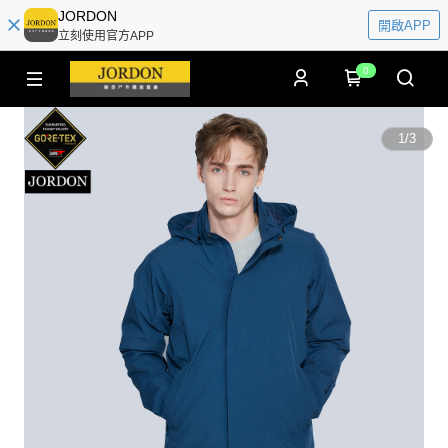
JORDON
開啟APP
立刻使用官方APP
0
1
/
3