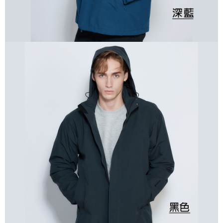
時審查核予不同之上限額度；若仍有額度不足之情形，本公司將視審查結果
便利袋
請求用戶進行身份認證。
每筆NT$70，滿NT$800(含以上)免運費
５．嚴禁一人註冊多個帳號或使用他人資訊註冊。若發現惡意使用之情形，
恩沛科技股份有限公司將有權停止該用戶之使用額度並採取法律行動。
付款後門市自取
免運費