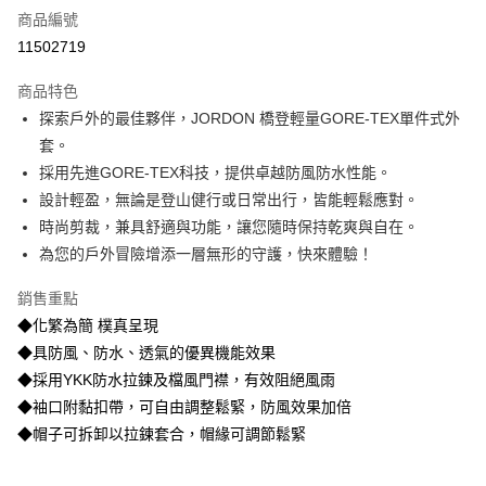
商品編號
信用卡分期付款
11502719
3 期 0 利率 每期
NT$3,330
21家銀行
商品特色
6 期 0 利率 每期
NT$1,665
21家銀行
合作金庫商業銀行
第一商業銀行
探索戶外的最佳夥伴，JORDON 橋登輕量GORE-TEX單件式外
華南商業銀行
彰化商業銀行
合作金庫商業銀行
第一商業銀行
超商取貨付款
套。
上海商業儲蓄銀行
台北富邦商業銀行
華南商業銀行
彰化商業銀行
國泰世華商業銀行
兆豐國際商業銀行
採用先進GORE-TEX科技，提供卓越防風防水性能。
LINE Pay
上海商業儲蓄銀行
台北富邦商業銀行
臺灣中小企業銀行
台中商業銀行
設計輕盈，無論是登山健行或日常出行，皆能輕鬆應對。
國泰世華商業銀行
兆豐國際商業銀行
匯豐（台灣）商業銀行
華泰商業銀行
街口支付
臺灣中小企業銀行
台中商業銀行
時尚剪裁，兼具舒適與功能，讓您隨時保持乾爽與自在。
聯邦商業銀行
遠東國際商業銀行
匯豐（台灣）商業銀行
華泰商業銀行
為您的戶外冒險增添一層無形的守護，快來體驗！
悠遊付
元大商業銀行
永豐商業銀行
聯邦商業銀行
遠東國際商業銀行
玉山商業銀行
星展（台灣）商業銀行
元大商業銀行
永豐商業銀行
銷售重點
全盈+PAY
台新國際商業銀行
中國信託商業銀行
玉山商業銀行
星展（台灣）商業銀行
◆化繁為簡 樸真呈現
台灣樂天信用卡公司
台新國際商業銀行
中國信託商業銀行
AFTEE先享後付
◆具防風、防水、透氣的優異機能效果
台灣樂天信用卡公司
相關說明
◆採用YKK防水拉鍊及檔風門襟，有效阻絕風雨
【關於「AFTEE先享後付」】
◆袖口附黏扣帶，可自由調整鬆緊，防風效果加倍
ATM付款
AFTEE先享後付是「在收到商品之後才付款」的支付方式。 讓您購物簡單
便利好安心！
◆帽子可拆卸以拉鍊套合，帽緣可調節鬆緊
１．簡單：不需註冊會員、不需綁卡、不需儲值。
運送方式
２．便利：只要手機號碼，簡訊認證，即可結帳。