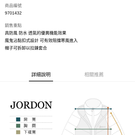
商品編號
信用卡分期付款
9701432
3 期 0 利率 每期
NT$3,146
21家銀行
銷售重點
6 期 0 利率 每期
NT$1,573
21家銀行
合作金庫商業銀行
第一商業銀行
具防風 防水 透氣的優異機能效果
華南商業銀行
彰化商業銀行
合作金庫商業銀行
第一商業銀行
超商取貨付款
魔鬼沾黏扣式設計 可有效阻擋寒風進入
上海商業儲蓄銀行
台北富邦商業銀行
華南商業銀行
彰化商業銀行
國泰世華商業銀行
兆豐國際商業銀行
帽子可拆卸以拉鍊套合
LINE Pay
上海商業儲蓄銀行
台北富邦商業銀行
臺灣中小企業銀行
台中商業銀行
國泰世華商業銀行
兆豐國際商業銀行
匯豐（台灣）商業銀行
華泰商業銀行
街口支付
臺灣中小企業銀行
台中商業銀行
聯邦商業銀行
遠東國際商業銀行
匯豐（台灣）商業銀行
華泰商業銀行
悠遊付
元大商業銀行
永豐商業銀行
詳細說明
相關推薦
聯邦商業銀行
遠東國際商業銀行
玉山商業銀行
星展（台灣）商業銀行
元大商業銀行
永豐商業銀行
AFTEE先享後付
台新國際商業銀行
中國信託商業銀行
玉山商業銀行
星展（台灣）商業銀行
相關說明
台灣樂天信用卡公司
台新國際商業銀行
中國信託商業銀行
【關於「AFTEE先享後付」】
台灣樂天信用卡公司
AFTEE先享後付是「在收到商品之後才付款」的支付方式。 讓您購物簡單
運送方式
便利好安心！
１．簡單：不需註冊會員、不需綁卡、不需儲值。
全家取貨付款
２．便利：只要手機號碼，簡訊認證，即可結帳。
每筆NT$80，滿NT$800(含以上)免運費
３．安心：先確認商品／服務後，再付款。