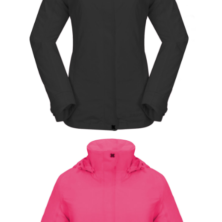
付款後門市自取
５．嚴禁一人註冊多個帳號或使用他人資訊註冊。若發現惡意使用之情形，
恩沛科技股份有限公司將有權停止該用戶之使用額度並採取法律行動。
免運費