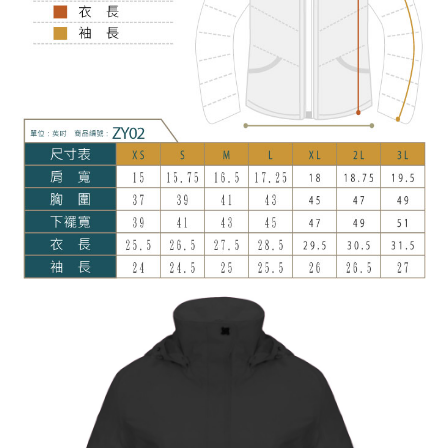
付款後全家取貨
【「AFTEE先享後付」結帳流程】
１．於結帳方式選擇「AFTEE先享後付」後，將跳轉至「AFTEE先享後付」
每筆NT$100，滿NT$699(含以上)免運費
結帳頁面，進行簡訊認證並確認金額後，即可完成結帳。
２．訂單成立數日內，您將收到繳費通知簡訊。
萊爾富取貨付款
３．收到繳費通知簡訊後14天內，點擊此簡訊中的連結，可透過四大超商／
每筆NT$80，滿NT$800(含以上)免運費
ATM／網路銀行／等多元方式進行付款，方視為交易完成。
※ 請注意：結帳手續完成當下不需立刻繳費，但若您需要取消訂單，請聯絡
付款後萊爾富取貨
購買商品的店家。未經商家同意取消之訂單仍視為有效，需透過AFTEE先享
後付繳納相關費用。
每筆NT$100，滿NT$699(含以上)免運費
※ 交易是否成功請以「AFTEE先享後付 」之結帳頁面顯示為準，若有關於
是否繳費成功／繳費後需取消欲退款等相關疑問，請聯繫「AFTEE先享後付
7-11取貨付款
客戶支援中心」
https://netprotections.freshdesk.com/support/home
每筆NT$80，滿NT$800(含以上)免運費
【注意事項】
１．透過由恩沛科技股份有限公司提供之「AFTEE先享後付」服務完成之交
付款後7-11取貨
易，需依本服務之必要範圍內提供個人資料，並將交易相關給付款項請求債
每筆NT$100，滿NT$699(含以上)免運費
權轉讓予恩沛科技股份有限公司。
２．關於個人資料處理事宜，請瀏覽以下網址：
宅配通大嘴鳥
https://aftee.tw/terms/#terms3
３．未成年的使用者請事先徵得法定代理人或監護人之同意方可使用
每筆NT$100，滿NT$800(含以上)免運費
「AFTEE先享後付」，若未經同意申辦者引起之損失，本公司不負相關責
任。
便利袋
４．使用「AFTEE先享後付」時，將依據個別帳號之用戶狀況，依本公司即
每筆NT$70，滿NT$800(含以上)免運費
時審查核予不同之上限額度；若仍有額度不足之情形，本公司將視審查結果
請求用戶進行身份認證。