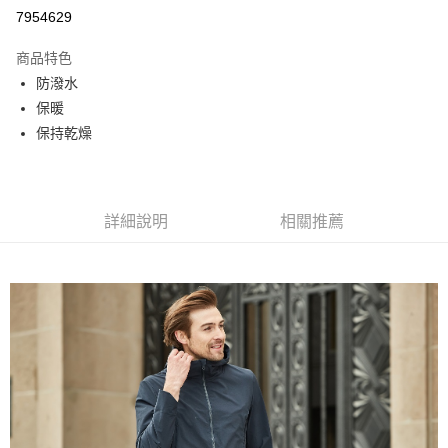
信用卡分期付款
7954629
3 期 0 利率 每期
NT$1,266
21家銀行
商品特色
6 期 0 利率 每期
NT$633
21家銀行
合作金庫商業銀行
第一商業銀行
防潑水
華南商業銀行
彰化商業銀行
合作金庫商業銀行
第一商業銀行
超商取貨付款
保暖
上海商業儲蓄銀行
台北富邦商業銀行
華南商業銀行
彰化商業銀行
國泰世華商業銀行
兆豐國際商業銀行
保持乾燥
LINE Pay
上海商業儲蓄銀行
台北富邦商業銀行
臺灣中小企業銀行
台中商業銀行
國泰世華商業銀行
兆豐國際商業銀行
匯豐（台灣）商業銀行
華泰商業銀行
街口支付
臺灣中小企業銀行
台中商業銀行
聯邦商業銀行
遠東國際商業銀行
匯豐（台灣）商業銀行
華泰商業銀行
悠遊付
元大商業銀行
永豐商業銀行
詳細說明
相關推薦
聯邦商業銀行
遠東國際商業銀行
玉山商業銀行
星展（台灣）商業銀行
元大商業銀行
永豐商業銀行
AFTEE先享後付
台新國際商業銀行
中國信託商業銀行
玉山商業銀行
星展（台灣）商業銀行
相關說明
台灣樂天信用卡公司
台新國際商業銀行
中國信託商業銀行
【關於「AFTEE先享後付」】
台灣樂天信用卡公司
AFTEE先享後付是「在收到商品之後才付款」的支付方式。 讓您購物簡單
運送方式
便利好安心！
１．簡單：不需註冊會員、不需綁卡、不需儲值。
全家取貨付款
２．便利：只要手機號碼，簡訊認證，即可結帳。
每筆NT$80，滿NT$800(含以上)免運費
３．安心：先確認商品／服務後，再付款。
付款後全家取貨
【「AFTEE先享後付」結帳流程】
１．於結帳方式選擇「AFTEE先享後付」後，將跳轉至「AFTEE先享後付」