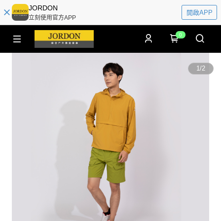
JORDON
開啟APP
立刻使用官方APP
0
1
/
2