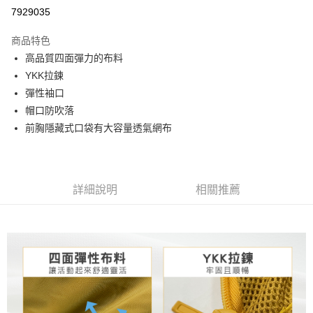
信用卡分期付款
7929035
3 期 0 利率 每期
NT$560
21家銀行
商品特色
6 期 0 利率 每期
NT$280
21家銀行
合作金庫商業銀行
第一商業銀行
高品質四面彈力的布料
華南商業銀行
彰化商業銀行
合作金庫商業銀行
第一商業銀行
超商取貨付款
YKK拉鍊
上海商業儲蓄銀行
台北富邦商業銀行
華南商業銀行
彰化商業銀行
國泰世華商業銀行
兆豐國際商業銀行
彈性袖口
LINE Pay
上海商業儲蓄銀行
台北富邦商業銀行
臺灣中小企業銀行
台中商業銀行
帽口防吹落
國泰世華商業銀行
兆豐國際商業銀行
匯豐（台灣）商業銀行
華泰商業銀行
街口支付
臺灣中小企業銀行
台中商業銀行
前胸隱藏式口袋有大容量透氣網布
聯邦商業銀行
遠東國際商業銀行
匯豐（台灣）商業銀行
華泰商業銀行
悠遊付
元大商業銀行
永豐商業銀行
聯邦商業銀行
遠東國際商業銀行
玉山商業銀行
星展（台灣）商業銀行
元大商業銀行
永豐商業銀行
AFTEE先享後付
台新國際商業銀行
中國信託商業銀行
玉山商業銀行
星展（台灣）商業銀行
詳細說明
相關推薦
相關說明
台灣樂天信用卡公司
台新國際商業銀行
中國信託商業銀行
【關於「AFTEE先享後付」】
台灣樂天信用卡公司
AFTEE先享後付是「在收到商品之後才付款」的支付方式。 讓您購物簡單
運送方式
便利好安心！
１．簡單：不需註冊會員、不需綁卡、不需儲值。
全家取貨付款
２．便利：只要手機號碼，簡訊認證，即可結帳。
每筆NT$80，滿NT$800(含以上)免運費
３．安心：先確認商品／服務後，再付款。
付款後全家取貨
【「AFTEE先享後付」結帳流程】
１．於結帳方式選擇「AFTEE先享後付」後，將跳轉至「AFTEE先享後付」