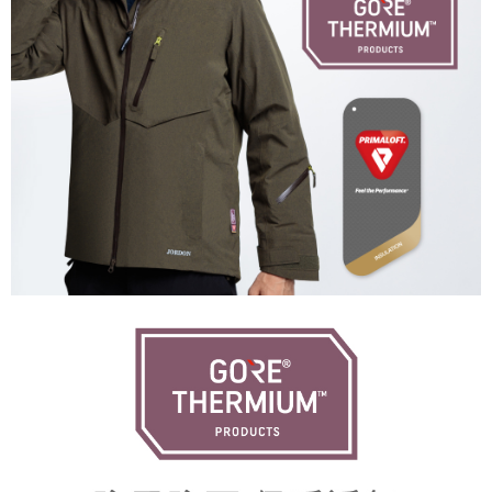
付款後門市自取
５．嚴禁一人註冊多個帳號或使用他人資訊註冊。若發現惡意使用之情形，
恩沛科技股份有限公司將有權停止該用戶之使用額度並採取法律行動。
免運費