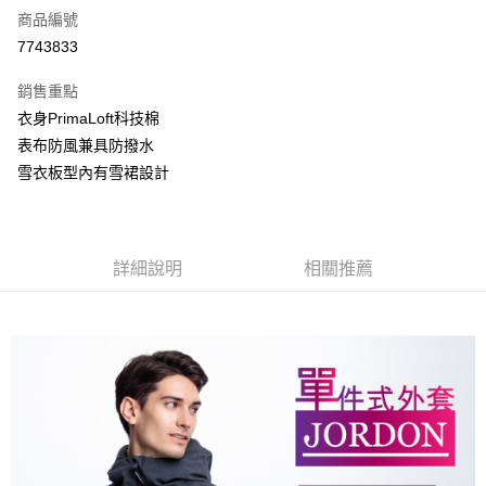
商品編號
信用卡分期付款
7743833
3 期 0 利率 每期
NT$2,660
21家銀行
銷售重點
6 期 0 利率 每期
NT$1,330
21家銀行
合作金庫商業銀行
第一商業銀行
衣身PrimaLoft科技棉
華南商業銀行
彰化商業銀行
合作金庫商業銀行
第一商業銀行
超商取貨付款
表布防風兼具防撥水
上海商業儲蓄銀行
台北富邦商業銀行
華南商業銀行
彰化商業銀行
國泰世華商業銀行
兆豐國際商業銀行
雪衣板型內有雪裙設計
LINE Pay
上海商業儲蓄銀行
台北富邦商業銀行
臺灣中小企業銀行
台中商業銀行
國泰世華商業銀行
兆豐國際商業銀行
匯豐（台灣）商業銀行
華泰商業銀行
街口支付
臺灣中小企業銀行
台中商業銀行
聯邦商業銀行
遠東國際商業銀行
匯豐（台灣）商業銀行
華泰商業銀行
悠遊付
元大商業銀行
永豐商業銀行
詳細說明
相關推薦
聯邦商業銀行
遠東國際商業銀行
玉山商業銀行
星展（台灣）商業銀行
元大商業銀行
永豐商業銀行
AFTEE先享後付
台新國際商業銀行
中國信託商業銀行
玉山商業銀行
星展（台灣）商業銀行
相關說明
台灣樂天信用卡公司
台新國際商業銀行
中國信託商業銀行
【關於「AFTEE先享後付」】
台灣樂天信用卡公司
AFTEE先享後付是「在收到商品之後才付款」的支付方式。 讓您購物簡單
運送方式
便利好安心！
１．簡單：不需註冊會員、不需綁卡、不需儲值。
全家取貨付款
２．便利：只要手機號碼，簡訊認證，即可結帳。
每筆NT$80，滿NT$800(含以上)免運費
３．安心：先確認商品／服務後，再付款。