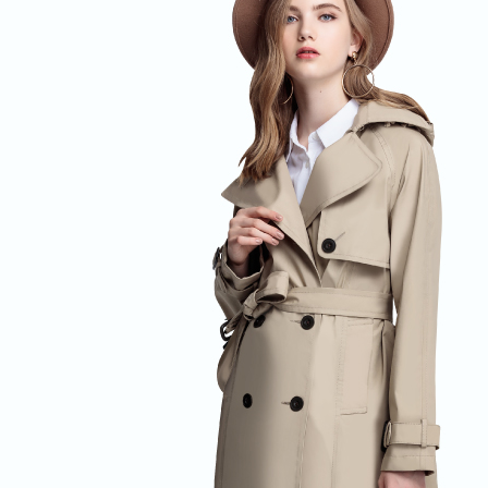
３．收到繳
萊爾富取
／ATM／
每筆NT$8
※ 請注意
絡購買商品
先享後付
付款後萊
※ 交易是
每筆NT$1
是否繳費成
付客戶支
7-11取貨
【注意事
每筆NT$8
１．透過由
交易，需
付款後7-1
求債權轉
每筆NT$1
２．關於
https://aft
宅配通大
３．未成
「AFTE
每筆NT$1
任。
４．使用「
便利袋
即時審查
每筆NT$7
結果請求
５．嚴禁
付款後門
形，恩沛
動。
免運費