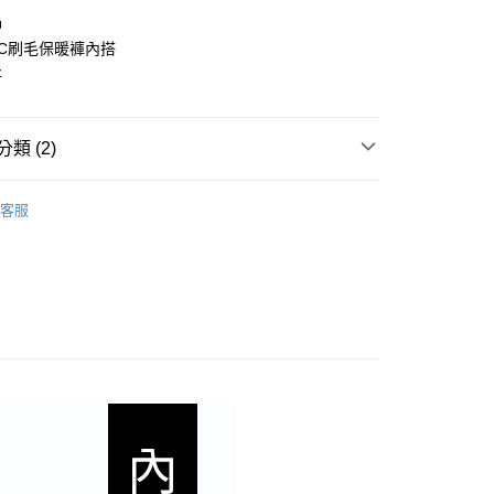
0 利率 每期
NT$923
21家銀行
品
0 利率 每期
NT$461
21家銀行
庫商業銀行
第一商業銀行
TEC刷毛保暖褲內搭
業銀行
彰化商業銀行
好
庫商業銀行
第一商業銀行
付款
業儲蓄銀行
台北富邦商業銀行
業銀行
彰化商業銀行
華商業銀行
兆豐國際商業銀行
業儲蓄銀行
台北富邦商業銀行
小企業銀行
台中商業銀行
華商業銀行
兆豐國際商業銀行
類 (2)
台灣）商業銀行
華泰商業銀行
小企業銀行
台中商業銀行
業銀行
遠東國際商業銀行
子
台灣）商業銀行
華泰商業銀行
業銀行
永豐商業銀行
客服
業銀行
遠東國際商業銀行
C®
業銀行
星展（台灣）商業銀行
業銀行
永豐商業銀行
享後付
際商業銀行
中國信託商業銀行
業銀行
星展（台灣）商業銀行
天信用卡公司
際商業銀行
中國信託商業銀行
FTEE先享後付」】
天信用卡公司
先享後付是「在收到商品之後才付款」的支付方式。 讓您購物簡單
心！
：不需註冊會員、不需綁卡、不需儲值。
：只要手機號碼，簡訊認證，即可結帳。
付款
：先確認商品／服務後，再付款。
0，滿NT$800(含以上)免運費
EE先享後付」結帳流程】
家取貨
方式選擇「AFTEE先享後付」後，將跳轉至「AFTEE先享後
頁面，進行簡訊認證並確認金額後，即可完成結帳。
00，滿NT$699(含以上)免運費
成立數日內，您將收到繳費通知簡訊。