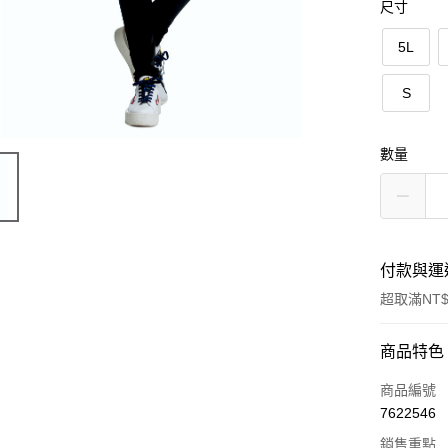
尺寸
5L
S
數量
付款與運
超取滿NT$
付款方式
商品特色
信用卡一
商品編號
7622546
信用卡分
銷售重點