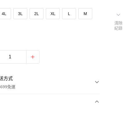
4L
3L
2L
XL
L
M
清除
紀錄
送方式
699免運
次付款
期付款