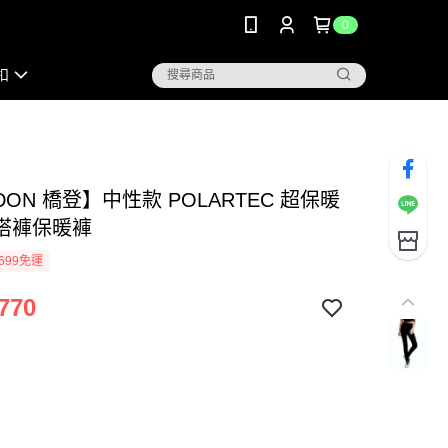
0
扣
DON 橋登】中性款 POLARTEC 超保暖
搭褲保暖褲
699免運
770