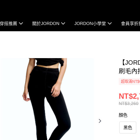
穿搭推薦
關於JORDON
JORDON小學堂
會員享折
【JOR
刷毛內
超取滿NT$
NT$2,
NT$3,260
顏色
黑色