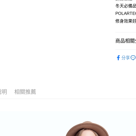
3 期 
冬天必備
6 期 
合作金
POLAR
華南商
修身效果
合作金
超商取貨
上海商
華南商
國泰世
LINE Pay
上海商
臺灣中
國泰世
商品相關分
匯豐（
街口支付
臺灣中
聯邦商
女裝
褲
匯豐（
悠遊付
元大商
分享
聯邦商
POLARTE
玉山商
元大商
AFTEE先
台新國
玉山商
相關說明
台灣樂
台新國
【關於「A
台灣樂
AFTEE
說明
相關推薦
便利好安
運送方式
１．簡單
２．便利
全家取貨
３．安心
每筆NT$8
【「AFT
付款後全
１．於結帳
付」結帳
每筆NT$1
２．訂單