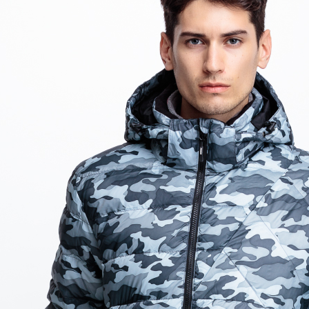
【注意事
每筆NT$8
１．透過由
交易，需
付款後7-1
求債權轉
每筆NT$1
２．關於
https://aft
宅配通大
３．未成
「AFTE
每筆NT$1
任。
４．使用「
便利袋
即時審查
每筆NT$7
結果請求
５．嚴禁
付款後門
形，恩沛
動。
免運費