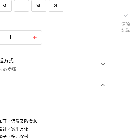
M
L
XL
2L
清除
紀錄
送方式
699免運
次付款
付款
布面，保暖又防潑水
設計，實用方便
帽子，多元穿搭