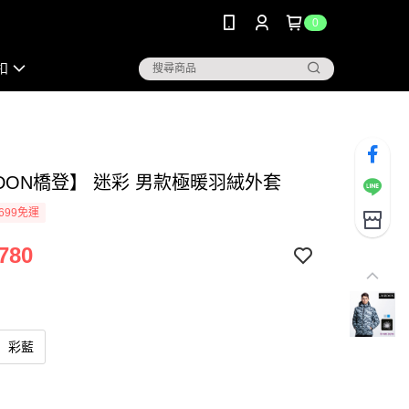
0
扣
RDON橋登】 迷彩 男款極暖羽絨外套
699免運
780
彩藍