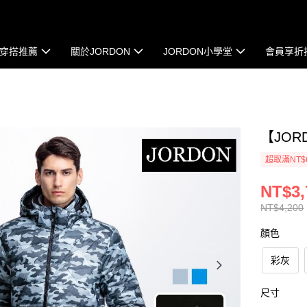
穿搭推薦
關於JORDON
JORDON小學堂
會員享折
【JO
超取滿NT$
NT$3,
NT$4,200
顏色
彩灰
尺寸