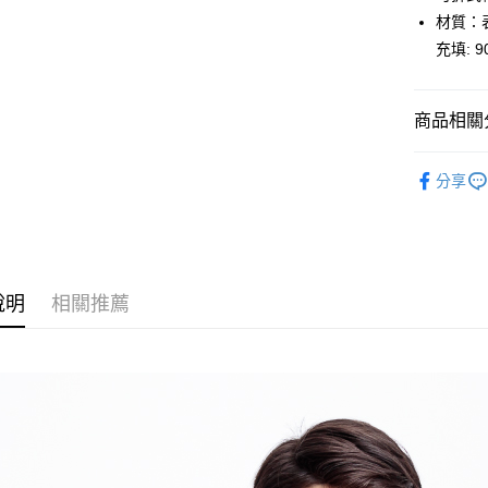
悠遊付
材質：表
充填: 
AFTEE先
相關說明
【關於「A
商品相關分
AFTEE
便利好安
運送方式
１．簡單
男裝
外
２．便利
分享
全家取貨
外套
３．安心
每筆NT$8
羽絨系列
【「AFT
付款後全
１．於結帳
付」結帳
每筆NT$1
２．訂單
說明
相關推薦
３．收到繳
萊爾富取
／ATM／
每筆NT$8
※ 請注意
絡購買商品
先享後付
付款後萊
※ 交易是
每筆NT$1
是否繳費成
付客戶支
7-11取貨