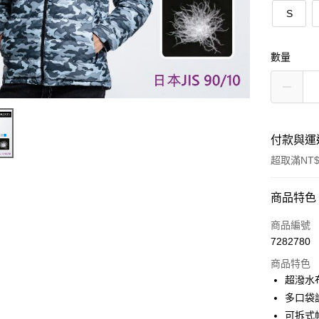
S
數量
付款與運
超取滿NT$
付款方式
商品特色
信用卡一
商品編號
7282780
超商取貨
商品特色
LINE Pay
超潑水
多口袋
街口支付
可拆式