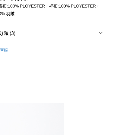
布:100% PLOYESTER，裡布:100% PLOYESTER，
90% 羽絨
享後付
FTEE先享後付」】
類 (3)
先享後付是「在收到商品之後才付款」的支付方式。 讓您購物簡單
心！
：不需註冊會員、不需綁卡、不需儲值。
套
：只要手機號碼，簡訊認證，即可結帳。
客服
付款
：先確認商品／服務後，再付款。
0，滿NT$800(含以上)免運費
EE先享後付」結帳流程】
家取貨
方式選擇「AFTEE先享後付」後，將跳轉至「AFTEE先享後
頁面，進行簡訊認證並確認金額後，即可完成結帳。
00，滿NT$699(含以上)免運費
成立數日內，您將收到繳費通知簡訊。
費通知簡訊後14天內，點擊此簡訊中的連結，可透過四大超商
貨付款
網路銀行／等多元方式進行付款，方視為交易完成。
0，滿NT$800(含以上)免運費
：結帳手續完成當下不需立刻繳費，但若您需要取消訂單，請聯
的店家。未經商家同意取消之訂單仍視為有效，需透過AFTEE
繳納相關費用。
爾富取貨
否成功請以「AFTEE先享後付 」之結帳頁面顯示為準，若有關於
00，滿NT$699(含以上)免運費
功／繳費後需取消欲退款等相關疑問，請聯繫「AFTEE先享後
援中心」
https://netprotections.freshdesk.com/support/home
付款