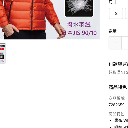
尺寸
S
數量
付款與運
超取滿NT$
付款方式
商品特色
信用卡一
商品編號
7282659
超商取貨
商品特色
LINE Pay
表布:W
附帽可