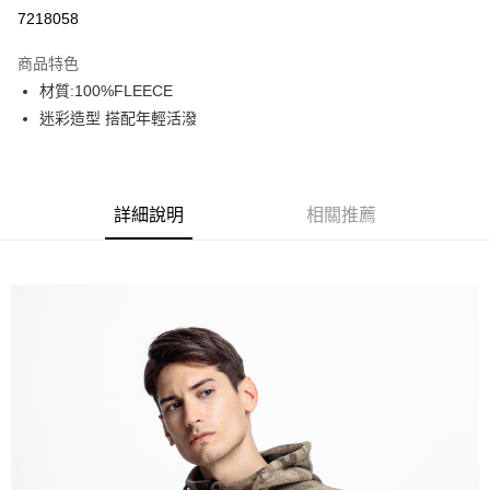
超商取貨付款
7218058
LINE Pay
商品特色
街口支付
材質:100%FLEECE
迷彩造型 搭配年輕活潑
悠遊付
AFTEE先享後付
相關說明
詳細說明
相關推薦
【關於「AFTEE先享後付」】
AFTEE先享後付是「在收到商品之後才付款」的支付方式。 讓您購物簡單
運送方式
便利好安心！
１．簡單：不需註冊會員、不需綁卡、不需儲值。
全家取貨付款
２．便利：只要手機號碼，簡訊認證，即可結帳。
每筆NT$80，滿NT$800(含以上)免運費
３．安心：先確認商品／服務後，再付款。
付款後全家取貨
【「AFTEE先享後付」結帳流程】
１．於結帳方式選擇「AFTEE先享後付」後，將跳轉至「AFTEE先享後付」
每筆NT$100，滿NT$699(含以上)免運費
結帳頁面，進行簡訊認證並確認金額後，即可完成結帳。
２．訂單成立數日內，您將收到繳費通知簡訊。
萊爾富取貨付款
３．收到繳費通知簡訊後14天內，點擊此簡訊中的連結，可透過四大超商／
每筆NT$80，滿NT$800(含以上)免運費
ATM／網路銀行／等多元方式進行付款，方視為交易完成。
※ 請注意：結帳手續完成當下不需立刻繳費，但若您需要取消訂單，請聯絡