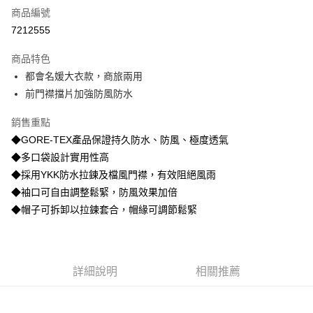
商品編號
超商取貨付款
7212555
LINE Pay
商品特色
街口支付
都會名媛大衣款，商旅兩用
前門襟擋片加強防風防水
悠遊付
銷售重點
AFTEE先享後付
◆GORE-TEX產品保證持久防水、防風、極度透氣
相關說明
◆多口袋設計實用性高
【關於「AFTEE先享後付」】
AFTEE先享後付是「在收到商品之後才付款」的支付方式。 讓您購物簡單
◆採用YKK防水拉鍊及檔風門襟，有效阻絕風雨
運送方式
便利好安心！
◆袖口可自由調整鬆緊，防風效果加倍
１．簡單：不需註冊會員、不需綁卡、不需儲值。
全家取貨付款
２．便利：只要手機號碼，簡訊認證，即可結帳。
◆帽子可拆卸以拉鍊套合，帽緣可調節鬆緊
每筆NT$80，滿NT$800(含以上)免運費
３．安心：先確認商品／服務後，再付款。
付款後全家取貨
【「AFTEE先享後付」結帳流程】
１．於結帳方式選擇「AFTEE先享後付」後，將跳轉至「AFTEE先享後付」
每筆NT$100，滿NT$699(含以上)免運費
結帳頁面，進行簡訊認證並確認金額後，即可完成結帳。
詳細說明
相關推薦
２．訂單成立數日內，您將收到繳費通知簡訊。
萊爾富取貨付款
３．收到繳費通知簡訊後14天內，點擊此簡訊中的連結，可透過四大超商／
每筆NT$80，滿NT$800(含以上)免運費
ATM／網路銀行／等多元方式進行付款，方視為交易完成。