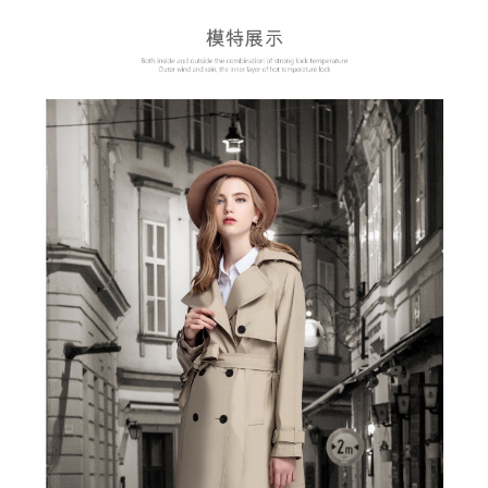
※ 請注意：結帳手續完成當下不需立刻繳費，但若您需要取消訂單，請聯絡
付款後萊爾富取貨
購買商品的店家。未經商家同意取消之訂單仍視為有效，需透過AFTEE先享
後付繳納相關費用。
每筆NT$100，滿NT$699(含以上)免運費
※ 交易是否成功請以「AFTEE先享後付 」之結帳頁面顯示為準，若有關於
是否繳費成功／繳費後需取消欲退款等相關疑問，請聯繫「AFTEE先享後付
7-11取貨付款
客戶支援中心」
https://netprotections.freshdesk.com/support/home
每筆NT$80，滿NT$800(含以上)免運費
【注意事項】
１．透過由恩沛科技股份有限公司提供之「AFTEE先享後付」服務完成之交
付款後7-11取貨
易，需依本服務之必要範圍內提供個人資料，並將交易相關給付款項請求債
每筆NT$100，滿NT$699(含以上)免運費
權轉讓予恩沛科技股份有限公司。
２．關於個人資料處理事宜，請瀏覽以下網址：
宅配通大嘴鳥
https://aftee.tw/terms/#terms3
３．未成年的使用者請事先徵得法定代理人或監護人之同意方可使用
每筆NT$100，滿NT$800(含以上)免運費
「AFTEE先享後付」，若未經同意申辦者引起之損失，本公司不負相關責
任。
便利袋
４．使用「AFTEE先享後付」時，將依據個別帳號之用戶狀況，依本公司即
每筆NT$70，滿NT$800(含以上)免運費
時審查核予不同之上限額度；若仍有額度不足之情形，本公司將視審查結果
請求用戶進行身份認證。
付款後門市自取
５．嚴禁一人註冊多個帳號或使用他人資訊註冊。若發現惡意使用之情形，
恩沛科技股份有限公司將有權停止該用戶之使用額度並採取法律行動。
免運費