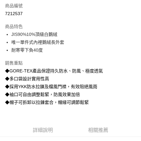
商品編號
超商取貨付款
7212537
LINE Pay
商品特色
街口支付
JIS90%10%頂級白鵝絨
唯一單件式內裡鵝絨長外套
悠遊付
耐寒零下負40度
AFTEE先享後付
銷售重點
相關說明
◆GORE-TEX產品保證持久防水、防風、極度透氣
【關於「AFTEE先享後付」】
AFTEE先享後付是「在收到商品之後才付款」的支付方式。 讓您購物簡單
◆多口袋設計實用性高
運送方式
便利好安心！
◆採用YKK防水拉鍊及檔風門襟，有效阻絕風雨
１．簡單：不需註冊會員、不需綁卡、不需儲值。
全家取貨付款
２．便利：只要手機號碼，簡訊認證，即可結帳。
◆袖口可自由調整鬆緊，防風效果加倍
每筆NT$80，滿NT$800(含以上)免運費
３．安心：先確認商品／服務後，再付款。
◆帽子可拆卸以拉鍊套合，帽緣可調節鬆緊
付款後全家取貨
【「AFTEE先享後付」結帳流程】
１．於結帳方式選擇「AFTEE先享後付」後，將跳轉至「AFTEE先享後付」
每筆NT$100，滿NT$699(含以上)免運費
結帳頁面，進行簡訊認證並確認金額後，即可完成結帳。
２．訂單成立數日內，您將收到繳費通知簡訊。
萊爾富取貨付款
詳細說明
相關推薦
３．收到繳費通知簡訊後14天內，點擊此簡訊中的連結，可透過四大超商／
每筆NT$80，滿NT$800(含以上)免運費
ATM／網路銀行／等多元方式進行付款，方視為交易完成。