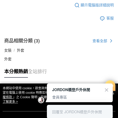
顯示電腦版詳細說明
客服
商品相關分類 (3)
查看全部
女裝
外套
外套
本分類熱銷
全站排行
本網站中使用 cookie，欲查詢有關本網站使用 cookie 方式之詳情，及若您不希
JORDON橋登戶外休閒
熱門標籤
望在電腦上使用 cookie 時應如何變更電腦的 cookie 設定，請參閱本網站「
隱私
會員專區
權條款
」之 Cookie 聲明。您繼續使用本網站即表示您同意本公司得按本網站使
用條款之 Cookie 聲明使用 cookie。
了解更多 >
回覆至 JORDON橋登戶外休閒
我知道了