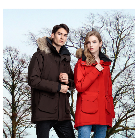
※ 請注意：結帳手續完成當下不需立刻繳費，但若您需要取消訂單，請聯絡
付款後萊爾富取貨
購買商品的店家。未經商家同意取消之訂單仍視為有效，需透過AFTEE先享
後付繳納相關費用。
每筆NT$100，滿NT$699(含以上)免運費
※ 交易是否成功請以「AFTEE先享後付 」之結帳頁面顯示為準，若有關於
是否繳費成功／繳費後需取消欲退款等相關疑問，請聯繫「AFTEE先享後付
7-11取貨付款
客戶支援中心」
https://netprotections.freshdesk.com/support/home
每筆NT$80，滿NT$800(含以上)免運費
【注意事項】
１．透過由恩沛科技股份有限公司提供之「AFTEE先享後付」服務完成之交
付款後7-11取貨
易，需依本服務之必要範圍內提供個人資料，並將交易相關給付款項請求債
每筆NT$100，滿NT$699(含以上)免運費
權轉讓予恩沛科技股份有限公司。
２．關於個人資料處理事宜，請瀏覽以下網址：
宅配通大嘴鳥
https://aftee.tw/terms/#terms3
３．未成年的使用者請事先徵得法定代理人或監護人之同意方可使用
每筆NT$100，滿NT$800(含以上)免運費
「AFTEE先享後付」，若未經同意申辦者引起之損失，本公司不負相關責
任。
便利袋
４．使用「AFTEE先享後付」時，將依據個別帳號之用戶狀況，依本公司即
每筆NT$70，滿NT$800(含以上)免運費
時審查核予不同之上限額度；若仍有額度不足之情形，本公司將視審查結果
請求用戶進行身份認證。
付款後門市自取
５．嚴禁一人註冊多個帳號或使用他人資訊註冊。若發現惡意使用之情形，
恩沛科技股份有限公司將有權停止該用戶之使用額度並採取法律行動。
免運費