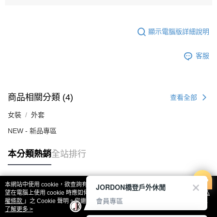
顯示電腦版詳細說明
客服
商品相關分類 (4)
查看全部
女裝
外套
NEW - 新品專區
本分類熱銷
全站排行
本網站中使用 cookie，欲查詢有關本網站使用 cookie 方式之詳情，及若您不希
JORDON橋登戶外休閒
熱門標籤
望在電腦上使用 cookie 時應如何變更電腦的 cookie 設定，請參閱本網站「
隱私
會員專區
權條款
」之 Cookie 聲明。您繼續使用本網站即表示您同意本公司得按本網站使
用條款之 Cookie 聲明使用 cookie。
了解更多 >