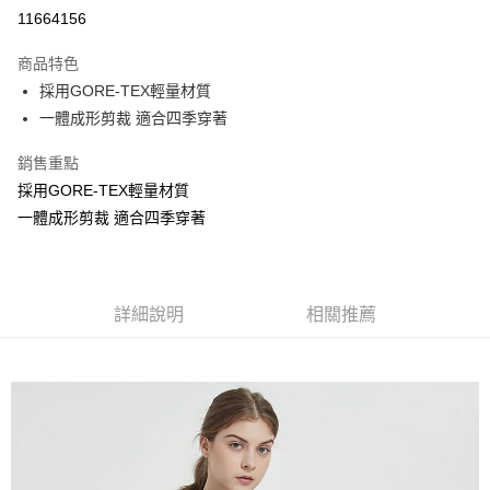
信用卡分期付款
11664156
3 期 0 利率 每期
NT$2,533
21家銀行
商品特色
6 期 0 利率 每期
NT$1,266
21家銀行
合作金庫商業銀行
第一商業銀行
採用GORE-TEX輕量材質
華南商業銀行
彰化商業銀行
合作金庫商業銀行
第一商業銀行
超商取貨付款
一體成形剪裁 適合四季穿著
上海商業儲蓄銀行
台北富邦商業銀行
華南商業銀行
彰化商業銀行
國泰世華商業銀行
兆豐國際商業銀行
LINE Pay
上海商業儲蓄銀行
台北富邦商業銀行
銷售重點
臺灣中小企業銀行
台中商業銀行
國泰世華商業銀行
兆豐國際商業銀行
採用GORE-TEX輕量材質
匯豐（台灣）商業銀行
華泰商業銀行
街口支付
臺灣中小企業銀行
台中商業銀行
聯邦商業銀行
遠東國際商業銀行
一體成形剪裁 適合四季穿著
匯豐（台灣）商業銀行
華泰商業銀行
悠遊付
元大商業銀行
永豐商業銀行
聯邦商業銀行
遠東國際商業銀行
玉山商業銀行
星展（台灣）商業銀行
元大商業銀行
永豐商業銀行
AFTEE先享後付
台新國際商業銀行
中國信託商業銀行
玉山商業銀行
星展（台灣）商業銀行
相關說明
台灣樂天信用卡公司
台新國際商業銀行
詳細說明
中國信託商業銀行
相關推薦
【關於「AFTEE先享後付」】
台灣樂天信用卡公司
ATM付款
AFTEE先享後付是「在收到商品之後才付款」的支付方式。 讓您購物簡單
便利好安心！
１．簡單：不需註冊會員、不需綁卡、不需儲值。
運送方式
２．便利：只要手機號碼，簡訊認證，即可結帳。
３．安心：先確認商品／服務後，再付款。
全家取貨付款
每筆NT$80，滿NT$800(含以上)免運費
【「AFTEE先享後付」結帳流程】
１．於結帳方式選擇「AFTEE先享後付」後，將跳轉至「AFTEE先享後付」