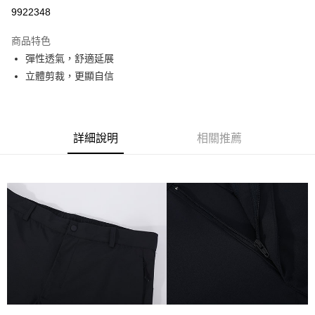
超商取貨付款
9922348
LINE Pay
商品特色
街口支付
彈性透氣，舒適延展
立體剪裁，更顯自信
悠遊付
AFTEE先享後付
相關說明
詳細說明
相關推薦
【關於「AFTEE先享後付」】
AFTEE先享後付是「在收到商品之後才付款」的支付方式。 讓您購物簡單
運送方式
便利好安心！
１．簡單：不需註冊會員、不需綁卡、不需儲值。
全家取貨付款
２．便利：只要手機號碼，簡訊認證，即可結帳。
每筆NT$80，滿NT$800(含以上)免運費
３．安心：先確認商品／服務後，再付款。
付款後全家取貨
【「AFTEE先享後付」結帳流程】
１．於結帳方式選擇「AFTEE先享後付」後，將跳轉至「AFTEE先享後付」
每筆NT$100，滿NT$699(含以上)免運費
結帳頁面，進行簡訊認證並確認金額後，即可完成結帳。
２．訂單成立數日內，您將收到繳費通知簡訊。
萊爾富取貨付款
３．收到繳費通知簡訊後14天內，點擊此簡訊中的連結，可透過四大超商／
每筆NT$80，滿NT$800(含以上)免運費
ATM／網路銀行／等多元方式進行付款，方視為交易完成。
※ 請注意：結帳手續完成當下不需立刻繳費，但若您需要取消訂單，請聯絡