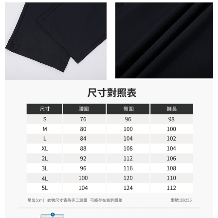
付款後萊爾富取貨
購買商品的店家。未經商家同意取消之訂單仍視為有效，需透過AFTEE先享
後付繳納相關費用。
每筆NT$100，滿NT$699(含以上)免運費
※ 交易是否成功請以「AFTEE先享後付 」之結帳頁面顯示為準，若有關於
是否繳費成功／繳費後需取消欲退款等相關疑問，請聯繫「AFTEE先享後付
7-11取貨付款
客戶支援中心」
https://netprotections.freshdesk.com/support/home
每筆NT$80，滿NT$800(含以上)免運費
【注意事項】
１．透過由恩沛科技股份有限公司提供之「AFTEE先享後付」服務完成之交
付款後7-11取貨
易，需依本服務之必要範圍內提供個人資料，並將交易相關給付款項請求債
每筆NT$100，滿NT$699(含以上)免運費
權轉讓予恩沛科技股份有限公司。
２．關於個人資料處理事宜，請瀏覽以下網址：
宅配通大嘴鳥
https://aftee.tw/terms/#terms3
３．未成年的使用者請事先徵得法定代理人或監護人之同意方可使用
每筆NT$100，滿NT$800(含以上)免運費
「AFTEE先享後付」，若未經同意申辦者引起之損失，本公司不負相關責
任。
便利袋
４．使用「AFTEE先享後付」時，將依據個別帳號之用戶狀況，依本公司即
每筆NT$70，滿NT$800(含以上)免運費
時審查核予不同之上限額度；若仍有額度不足之情形，本公司將視審查結果
請求用戶進行身份認證。
付款後門市自取
５．嚴禁一人註冊多個帳號或使用他人資訊註冊。若發現惡意使用之情形，
恩沛科技股份有限公司將有權停止該用戶之使用額度並採取法律行動。
免運費