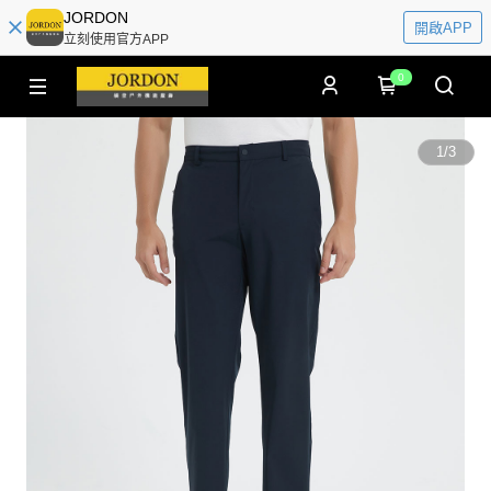
JORDON
開啟APP
立刻使用官方APP
0
1
/
3