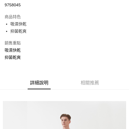
信用卡分期付款
9758045
3 期 0 利率 每期
NT$276
21家銀行
商品特色
6 期 0 利率 每期
NT$138
21家銀行
合作金庫商業銀行
第一商業銀行
吸濕快乾
華南商業銀行
彰化商業銀行
合作金庫商業銀行
第一商業銀行
超商取貨付款
抑菌乾爽
上海商業儲蓄銀行
台北富邦商業銀行
華南商業銀行
彰化商業銀行
國泰世華商業銀行
兆豐國際商業銀行
LINE Pay
上海商業儲蓄銀行
台北富邦商業銀行
銷售重點
臺灣中小企業銀行
台中商業銀行
國泰世華商業銀行
兆豐國際商業銀行
吸濕快乾
匯豐（台灣）商業銀行
華泰商業銀行
街口支付
臺灣中小企業銀行
台中商業銀行
聯邦商業銀行
遠東國際商業銀行
抑菌乾爽
匯豐（台灣）商業銀行
華泰商業銀行
悠遊付
元大商業銀行
永豐商業銀行
聯邦商業銀行
遠東國際商業銀行
玉山商業銀行
星展（台灣）商業銀行
元大商業銀行
永豐商業銀行
AFTEE先享後付
台新國際商業銀行
中國信託商業銀行
玉山商業銀行
星展（台灣）商業銀行
相關說明
台灣樂天信用卡公司
台新國際商業銀行
詳細說明
中國信託商業銀行
相關推薦
【關於「AFTEE先享後付」】
台灣樂天信用卡公司
ATM付款
AFTEE先享後付是「在收到商品之後才付款」的支付方式。 讓您購物簡單
便利好安心！
１．簡單：不需註冊會員、不需綁卡、不需儲值。
運送方式
２．便利：只要手機號碼，簡訊認證，即可結帳。
３．安心：先確認商品／服務後，再付款。
全家取貨付款
每筆NT$80，滿NT$800(含以上)免運費
【「AFTEE先享後付」結帳流程】
１．於結帳方式選擇「AFTEE先享後付」後，將跳轉至「AFTEE先享後付」