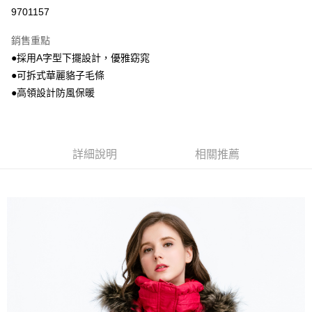
信用卡分期付款
9701157
3 期 0 利率 每期
NT$1,693
21家銀行
銷售重點
6 期 0 利率 每期
NT$846
21家銀行
合作金庫商業銀行
第一商業銀行
●採用A字型下擺設計，優雅窈窕
華南商業銀行
彰化商業銀行
合作金庫商業銀行
第一商業銀行
超商取貨付款
●可拆式華麗貉子毛條
上海商業儲蓄銀行
台北富邦商業銀行
華南商業銀行
彰化商業銀行
國泰世華商業銀行
兆豐國際商業銀行
●高領設計防風保暖
LINE Pay
上海商業儲蓄銀行
台北富邦商業銀行
臺灣中小企業銀行
台中商業銀行
國泰世華商業銀行
兆豐國際商業銀行
匯豐（台灣）商業銀行
華泰商業銀行
街口支付
臺灣中小企業銀行
台中商業銀行
聯邦商業銀行
遠東國際商業銀行
匯豐（台灣）商業銀行
華泰商業銀行
悠遊付
元大商業銀行
永豐商業銀行
詳細說明
相關推薦
聯邦商業銀行
遠東國際商業銀行
玉山商業銀行
星展（台灣）商業銀行
元大商業銀行
永豐商業銀行
AFTEE先享後付
台新國際商業銀行
中國信託商業銀行
玉山商業銀行
星展（台灣）商業銀行
相關說明
台灣樂天信用卡公司
台新國際商業銀行
中國信託商業銀行
【關於「AFTEE先享後付」】
台灣樂天信用卡公司
AFTEE先享後付是「在收到商品之後才付款」的支付方式。 讓您購物簡單
運送方式
便利好安心！
１．簡單：不需註冊會員、不需綁卡、不需儲值。
全家取貨付款
２．便利：只要手機號碼，簡訊認證，即可結帳。
每筆NT$80，滿NT$800(含以上)免運費
３．安心：先確認商品／服務後，再付款。
付款後全家取貨
【「AFTEE先享後付」結帳流程】
１．於結帳方式選擇「AFTEE先享後付」後，將跳轉至「AFTEE先享後付」