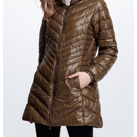
付款後全家取貨
【「AFTEE先享後付」結帳流程】
１．於結帳方式選擇「AFTEE先享後付」後，將跳轉至「AFTEE先享後付」
每筆NT$100，滿NT$699(含以上)免運費
結帳頁面，進行簡訊認證並確認金額後，即可完成結帳。
２．訂單成立數日內，您將收到繳費通知簡訊。
萊爾富取貨付款
３．收到繳費通知簡訊後14天內，點擊此簡訊中的連結，可透過四大超商／
每筆NT$80，滿NT$800(含以上)免運費
ATM／網路銀行／等多元方式進行付款，方視為交易完成。
※ 請注意：結帳手續完成當下不需立刻繳費，但若您需要取消訂單，請聯絡
付款後萊爾富取貨
購買商品的店家。未經商家同意取消之訂單仍視為有效，需透過AFTEE先享
後付繳納相關費用。
每筆NT$100，滿NT$699(含以上)免運費
※ 交易是否成功請以「AFTEE先享後付 」之結帳頁面顯示為準，若有關於
是否繳費成功／繳費後需取消欲退款等相關疑問，請聯繫「AFTEE先享後付
7-11取貨付款
客戶支援中心」
https://netprotections.freshdesk.com/support/home
每筆NT$80，滿NT$800(含以上)免運費
【注意事項】
１．透過由恩沛科技股份有限公司提供之「AFTEE先享後付」服務完成之交
付款後7-11取貨
易，需依本服務之必要範圍內提供個人資料，並將交易相關給付款項請求債
每筆NT$100，滿NT$699(含以上)免運費
權轉讓予恩沛科技股份有限公司。
２．關於個人資料處理事宜，請瀏覽以下網址：
宅配通大嘴鳥
https://aftee.tw/terms/#terms3
３．未成年的使用者請事先徵得法定代理人或監護人之同意方可使用
每筆NT$100，滿NT$800(含以上)免運費
「AFTEE先享後付」，若未經同意申辦者引起之損失，本公司不負相關責
任。
便利袋
４．使用「AFTEE先享後付」時，將依據個別帳號之用戶狀況，依本公司即
每筆NT$70，滿NT$800(含以上)免運費
時審查核予不同之上限額度；若仍有額度不足之情形，本公司將視審查結果
請求用戶進行身份認證。