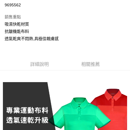
信用卡分期付款
9695562
3 期 0 利率 每期
NT$360
21家銀行
銷售重點
6 期 0 利率 每期
NT$180
21家銀行
合作金庫商業銀行
第一商業銀行
吸濕快乾材質
華南商業銀行
彰化商業銀行
合作金庫商業銀行
第一商業銀行
超商取貨付款
抗皺機能布料
上海商業儲蓄銀行
台北富邦商業銀行
華南商業銀行
彰化商業銀行
國泰世華商業銀行
兆豐國際商業銀行
透氣乾爽不悶熱,具極佳親膚感
LINE Pay
上海商業儲蓄銀行
台北富邦商業銀行
臺灣中小企業銀行
台中商業銀行
國泰世華商業銀行
兆豐國際商業銀行
匯豐（台灣）商業銀行
華泰商業銀行
街口支付
臺灣中小企業銀行
台中商業銀行
聯邦商業銀行
遠東國際商業銀行
匯豐（台灣）商業銀行
華泰商業銀行
悠遊付
元大商業銀行
永豐商業銀行
詳細說明
相關推薦
聯邦商業銀行
遠東國際商業銀行
玉山商業銀行
星展（台灣）商業銀行
元大商業銀行
永豐商業銀行
AFTEE先享後付
台新國際商業銀行
中國信託商業銀行
玉山商業銀行
星展（台灣）商業銀行
相關說明
台灣樂天信用卡公司
台新國際商業銀行
中國信託商業銀行
【關於「AFTEE先享後付」】
台灣樂天信用卡公司
AFTEE先享後付是「在收到商品之後才付款」的支付方式。 讓您購物簡單
運送方式
便利好安心！
１．簡單：不需註冊會員、不需綁卡、不需儲值。
全家取貨付款
２．便利：只要手機號碼，簡訊認證，即可結帳。
每筆NT$80，滿NT$800(含以上)免運費
３．安心：先確認商品／服務後，再付款。
付款後全家取貨
【「AFTEE先享後付」結帳流程】
１．於結帳方式選擇「AFTEE先享後付」後，將跳轉至「AFTEE先享後付」