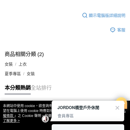
顯示電腦版詳細說明
客服
商品相關分類 (2)
女裝
上衣
夏季專區
女裝
本分類熱銷
全站排行
本網站中使用 cookie，欲查詢有關本網站使用 cookie 方式之詳情，及若您不希
JORDON橋登戶外休閒
熱門標籤
望在電腦上使用 cookie 時應如何變更電腦的 cookie 設定，請參閱本網站「
隱私
會員專區
權條款
」之 Cookie 聲明。您繼續使用本網站即表示您同意本公司得按本網站使
用條款之 Cookie 聲明使用 cookie。
了解更多 >