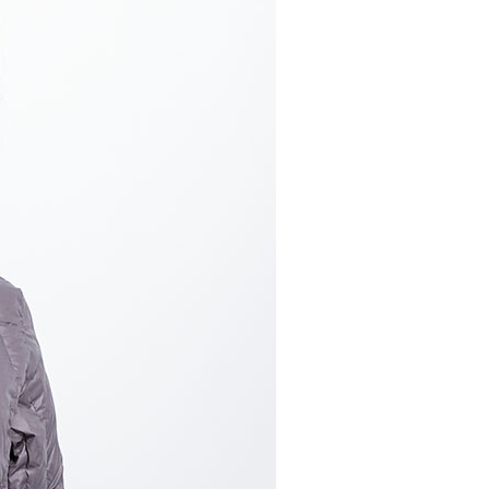
網路銀行／等多元方式進行付款，方視為交易完成。
0，滿NT$800(含以上)免運費
：結帳手續完成當下不需立刻繳費，但若您需要取消訂單，請聯
的店家。未經商家同意取消之訂單仍視為有效，需透過AFTEE
繳納相關費用。
爾富取貨
否成功請以「AFTEE先享後付 」之結帳頁面顯示為準，若有關於
00，滿NT$699(含以上)免運費
功／繳費後需取消欲退款等相關疑問，請聯繫「AFTEE先享後
援中心」
https://netprotections.freshdesk.com/support/home
付款
項】
0，滿NT$800(含以上)免運費
恩沛科技股份有限公司提供之「AFTEE先享後付」服務完成之
依本服務之必要範圍內提供個人資料，並將交易相關給付款項請
1取貨
讓予恩沛科技股份有限公司。
00，滿NT$699(含以上)免運費
個人資料處理事宜，請瀏覽以下網址：
ee.tw/terms/#terms3
嘴鳥
年的使用者請事先徵得法定代理人或監護人之同意方可使用
E先享後付」，若未經同意申辦者引起之損失，本公司不負相關責
00，滿NT$800(含以上)免運費
AFTEE先享後付」時，將依據個別帳號之用戶狀況，依本公司
核予不同之上限額度；若仍有額度不足之情形，本公司將視審查
0，滿NT$800(含以上)免運費
用戶進行身份認證。
一人註冊多個帳號或使用他人資訊註冊。若發現惡意使用之情
市自取
科技股份有限公司將有權停止該用戶之使用額度並採取法律行