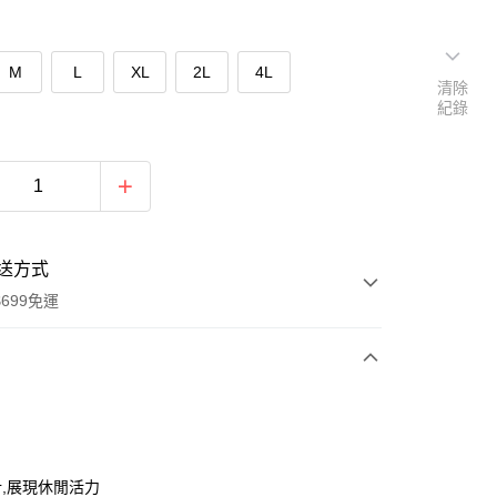
M
L
XL
2L
4L
清除
紀錄
送方式
699免運
次付款
期付款
0 利率 每期
NT$873
21家銀行
,展現休閒活力