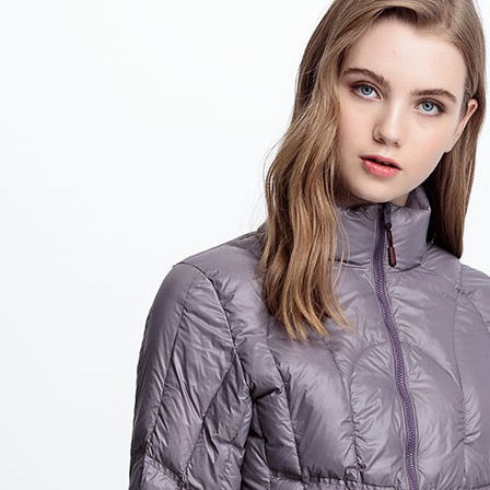
／ATM／
每筆NT$8
※ 請注意
絡購買商品
先享後付
付款後萊
※ 交易是
每筆NT$1
是否繳費成
付客戶支
7-11取貨
【注意事
每筆NT$8
１．透過由
交易，需
付款後7-1
求債權轉
每筆NT$1
２．關於
https://aft
宅配通大
３．未成
「AFTE
每筆NT$1
任。
４．使用「
便利袋
即時審查
每筆NT$7
結果請求
５．嚴禁
付款後門
形，恩沛
動。
免運費