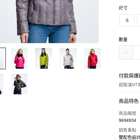
尺寸
S
數量
付款與運
超取滿NT$
付款方式
商品特色
信用卡一
商品編號
9694934
信用卡分
銷售重點
3 期 
雙配色設計