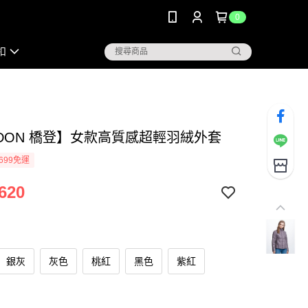
0
扣
RDON 橋登】女款高質感超輕羽絨外套
699免運
620
銀灰
灰色
桃紅
黑色
紫紅