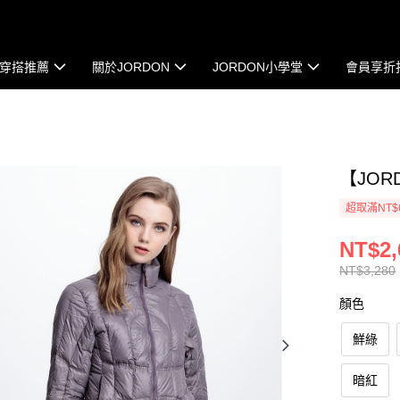
穿搭推薦
關於JORDON
JORDON小學堂
會員享折
【JO
超取滿NT$
NT$2,
NT$3,280
顏色
鮮綠
暗紅