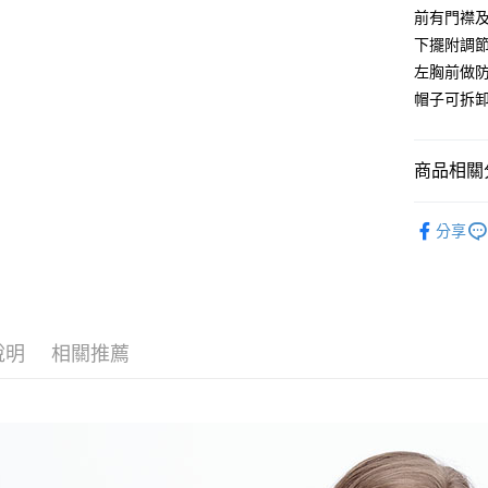
6 期 
合作金
前有門襟
華南商
下擺附調
合作金
超商取貨
上海商
華南商
左胸前做
國泰世
LINE Pay
上海商
帽子可拆
臺灣中
國泰世
匯豐（
街口支付
臺灣中
聯邦商
匯豐（
商品相關分
悠遊付
元大商
聯邦商
玉山商
元大商
AFTEE先
女裝
外
台新國
玉山商
分享
相關說明
台灣樂
團單款式
台新國
【關於「A
台灣樂
AFTEE
外套
便利好安
運送方式
１．簡單
羽絨系列
２．便利
全家取貨
說明
相關推薦
３．安心
每筆NT$8
【「AFT
付款後全
１．於結帳
付」結帳
每筆NT$1
２．訂單
３．收到繳
萊爾富取