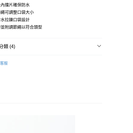
0 利率 每期
NT$436
21家銀行
庫商業銀行
第一商業銀行
及內擋片確保防水
業銀行
彰化商業銀行
節繩可調整口袋大小
庫商業銀行
第一商業銀行
付款
業儲蓄銀行
台北富邦商業銀行
業銀行
彰化商業銀行
防水拉鍊口袋設計
華商業銀行
兆豐國際商業銀行
業儲蓄銀行
台北富邦商業銀行
卸並附調節繩以符合頭型
小企業銀行
台中商業銀行
華商業銀行
兆豐國際商業銀行
台灣）商業銀行
華泰商業銀行
小企業銀行
台中商業銀行
業銀行
遠東國際商業銀行
台灣）商業銀行
華泰商業銀行
類 (4)
業銀行
永豐商業銀行
業銀行
遠東國際商業銀行
業銀行
星展（台灣）商業銀行
業銀行
永豐商業銀行
享後付
套
際商業銀行
中國信託商業銀行
業銀行
星展（台灣）商業銀行
客服
天信用卡公司
專區
際商業銀行
中國信託商業銀行
FTEE先享後付」】
天信用卡公司
先享後付是「在收到商品之後才付款」的支付方式。 讓您購物簡單
心！
：不需註冊會員、不需綁卡、不需儲值。
：只要手機號碼，簡訊認證，即可結帳。
付款
：先確認商品／服務後，再付款。
0，滿NT$800(含以上)免運費
EE先享後付」結帳流程】
家取貨
方式選擇「AFTEE先享後付」後，將跳轉至「AFTEE先享後
頁面，進行簡訊認證並確認金額後，即可完成結帳。
00，滿NT$699(含以上)免運費
成立數日內，您將收到繳費通知簡訊。
費通知簡訊後14天內，點擊此簡訊中的連結，可透過四大超商
貨付款