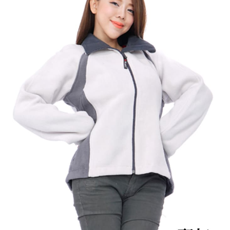
付款後門市自取
５．嚴禁一人註冊多個帳號或使用他人資訊註冊。若發現惡意使用之情形，
恩沛科技股份有限公司將有權停止該用戶之使用額度並採取法律行動。
免運費