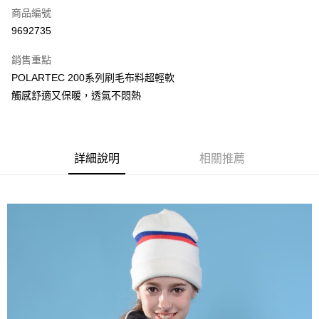
商品編號
信用卡分期付款
9692735
3 期 0 利率 每期
NT$430
21家銀行
銷售重點
6 期 0 利率 每期
NT$215
21家銀行
合作金庫商業銀行
第一商業銀行
POLARTEC 200系列刷毛布料超輕軟
華南商業銀行
彰化商業銀行
合作金庫商業銀行
第一商業銀行
超商取貨付款
觸感舒適又保暖，透氣不悶熱
上海商業儲蓄銀行
台北富邦商業銀行
華南商業銀行
彰化商業銀行
國泰世華商業銀行
兆豐國際商業銀行
LINE Pay
上海商業儲蓄銀行
台北富邦商業銀行
臺灣中小企業銀行
台中商業銀行
國泰世華商業銀行
兆豐國際商業銀行
匯豐（台灣）商業銀行
華泰商業銀行
街口支付
臺灣中小企業銀行
台中商業銀行
聯邦商業銀行
遠東國際商業銀行
詳細說明
相關推薦
匯豐（台灣）商業銀行
華泰商業銀行
悠遊付
元大商業銀行
永豐商業銀行
聯邦商業銀行
遠東國際商業銀行
玉山商業銀行
星展（台灣）商業銀行
元大商業銀行
永豐商業銀行
AFTEE先享後付
台新國際商業銀行
中國信託商業銀行
玉山商業銀行
星展（台灣）商業銀行
相關說明
台灣樂天信用卡公司
台新國際商業銀行
中國信託商業銀行
【關於「AFTEE先享後付」】
台灣樂天信用卡公司
AFTEE先享後付是「在收到商品之後才付款」的支付方式。 讓您購物簡單
運送方式
便利好安心！
１．簡單：不需註冊會員、不需綁卡、不需儲值。
全家取貨付款
２．便利：只要手機號碼，簡訊認證，即可結帳。
每筆NT$80，滿NT$800(含以上)免運費
３．安心：先確認商品／服務後，再付款。