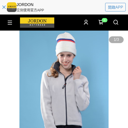
JORDON
開啟APP
立刻使用官方APP
0
1
/
3