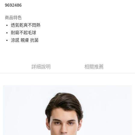
超商取貨付款
9692486
LINE Pay
商品特色
街口支付
透氣乾爽不悶熱
耐磨不起毛球
悠遊付
涼感 親膚 抗菌
AFTEE先享後付
相關說明
【關於「AFTEE先享後付」】
AFTEE先享後付是「在收到商品之後才付款」的支付方式。 讓您購物簡單
詳細說明
相關推薦
運送方式
便利好安心！
１．簡單：不需註冊會員、不需綁卡、不需儲值。
全家取貨付款
２．便利：只要手機號碼，簡訊認證，即可結帳。
每筆NT$80，滿NT$800(含以上)免運費
３．安心：先確認商品／服務後，再付款。
付款後全家取貨
【「AFTEE先享後付」結帳流程】
１．於結帳方式選擇「AFTEE先享後付」後，將跳轉至「AFTEE先享後付」
每筆NT$100，滿NT$699(含以上)免運費
結帳頁面，進行簡訊認證並確認金額後，即可完成結帳。
２．訂單成立數日內，您將收到繳費通知簡訊。
萊爾富取貨付款
３．收到繳費通知簡訊後14天內，點擊此簡訊中的連結，可透過四大超商／
每筆NT$80，滿NT$800(含以上)免運費
ATM／網路銀行／等多元方式進行付款，方視為交易完成。
※ 請注意：結帳手續完成當下不需立刻繳費，但若您需要取消訂單，請聯絡