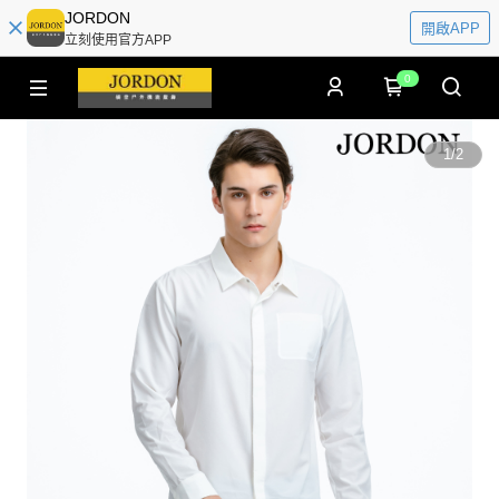
JORDON
開啟APP
立刻使用官方APP
0
1
/
2