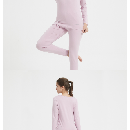
付款後全家取貨
【「AFTEE先享後付」結帳流程】
１．於結帳方式選擇「AFTEE先享後付」後，將跳轉至「AFTEE先享後付」
每筆NT$100，滿NT$699(含以上)免運費
結帳頁面，進行簡訊認證並確認金額後，即可完成結帳。
２．訂單成立數日內，您將收到繳費通知簡訊。
萊爾富取貨付款
３．收到繳費通知簡訊後14天內，點擊此簡訊中的連結，可透過四大超商／
每筆NT$80，滿NT$800(含以上)免運費
ATM／網路銀行／等多元方式進行付款，方視為交易完成。
※ 請注意：結帳手續完成當下不需立刻繳費，但若您需要取消訂單，請聯絡
付款後萊爾富取貨
購買商品的店家。未經商家同意取消之訂單仍視為有效，需透過AFTEE先享
後付繳納相關費用。
每筆NT$100，滿NT$699(含以上)免運費
※ 交易是否成功請以「AFTEE先享後付 」之結帳頁面顯示為準，若有關於
是否繳費成功／繳費後需取消欲退款等相關疑問，請聯繫「AFTEE先享後付
7-11取貨付款
客戶支援中心」
https://netprotections.freshdesk.com/support/home
每筆NT$80，滿NT$800(含以上)免運費
【注意事項】
１．透過由恩沛科技股份有限公司提供之「AFTEE先享後付」服務完成之交
付款後7-11取貨
易，需依本服務之必要範圍內提供個人資料，並將交易相關給付款項請求債
每筆NT$100，滿NT$699(含以上)免運費
權轉讓予恩沛科技股份有限公司。
２．關於個人資料處理事宜，請瀏覽以下網址：
宅配通大嘴鳥
https://aftee.tw/terms/#terms3
３．未成年的使用者請事先徵得法定代理人或監護人之同意方可使用
每筆NT$100，滿NT$800(含以上)免運費
「AFTEE先享後付」，若未經同意申辦者引起之損失，本公司不負相關責
任。
便利袋
４．使用「AFTEE先享後付」時，將依據個別帳號之用戶狀況，依本公司即
每筆NT$70，滿NT$800(含以上)免運費
時審查核予不同之上限額度；若仍有額度不足之情形，本公司將視審查結果
請求用戶進行身份認證。