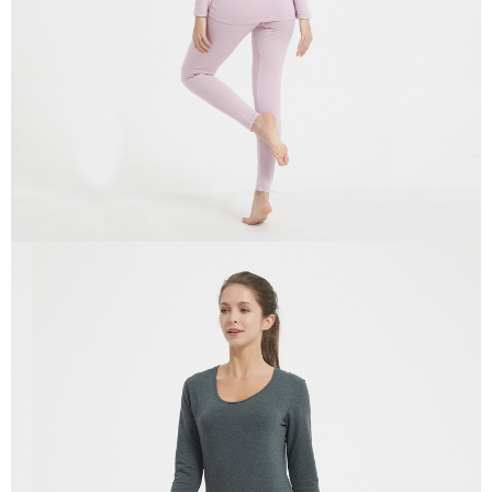
付款後門市自取
５．嚴禁一人註冊多個帳號或使用他人資訊註冊。若發現惡意使用之情形，
恩沛科技股份有限公司將有權停止該用戶之使用額度並採取法律行動。
免運費