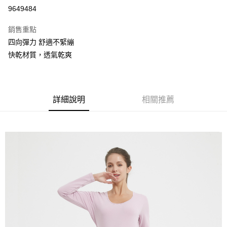
信用卡分期付款
9649484
3 期 0 利率 每期
NT$293
21家銀行
銷售重點
6 期 0 利率 每期
NT$146
21家銀行
合作金庫商業銀行
第一商業銀行
四向彈力 舒適不緊繃
華南商業銀行
彰化商業銀行
合作金庫商業銀行
第一商業銀行
超商取貨付款
快乾材質，透氣乾爽
上海商業儲蓄銀行
台北富邦商業銀行
華南商業銀行
彰化商業銀行
國泰世華商業銀行
兆豐國際商業銀行
LINE Pay
上海商業儲蓄銀行
台北富邦商業銀行
臺灣中小企業銀行
台中商業銀行
國泰世華商業銀行
兆豐國際商業銀行
匯豐（台灣）商業銀行
華泰商業銀行
街口支付
臺灣中小企業銀行
台中商業銀行
聯邦商業銀行
遠東國際商業銀行
詳細說明
相關推薦
匯豐（台灣）商業銀行
華泰商業銀行
悠遊付
元大商業銀行
永豐商業銀行
聯邦商業銀行
遠東國際商業銀行
玉山商業銀行
星展（台灣）商業銀行
元大商業銀行
永豐商業銀行
全盈+PAY
台新國際商業銀行
中國信託商業銀行
玉山商業銀行
星展（台灣）商業銀行
台灣樂天信用卡公司
台新國際商業銀行
中國信託商業銀行
AFTEE先享後付
台灣樂天信用卡公司
相關說明
【關於「AFTEE先享後付」】
AFTEE先享後付是「在收到商品之後才付款」的支付方式。 讓您購物簡單
運送方式
便利好安心！
１．簡單：不需註冊會員、不需綁卡、不需儲值。
全家取貨付款
２．便利：只要手機號碼，簡訊認證，即可結帳。
每筆NT$80，滿NT$800(含以上)免運費
３．安心：先確認商品／服務後，再付款。