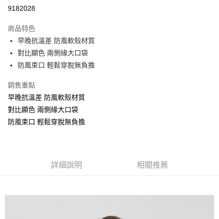
信用卡分期付款
9182028
3 期 0 利率 每期
NT$660
21家銀行
商品特色
6 期 0 利率 每期
NT$330
21家銀行
合作金庫商業銀行
第一商業銀行
早晚抗溫差 防風軟殼材質
華南商業銀行
彰化商業銀行
合作金庫商業銀行
第一商業銀行
超商取貨付款
對比顯色 兩側緣大口袋
上海商業儲蓄銀行
台北富邦商業銀行
華南商業銀行
彰化商業銀行
國泰世華商業銀行
兆豐國際商業銀行
防風束口 輕鬆穿脫無負擔
LINE Pay
上海商業儲蓄銀行
台北富邦商業銀行
臺灣中小企業銀行
台中商業銀行
國泰世華商業銀行
兆豐國際商業銀行
銷售重點
匯豐（台灣）商業銀行
華泰商業銀行
街口支付
臺灣中小企業銀行
台中商業銀行
聯邦商業銀行
遠東國際商業銀行
早晚抗溫差 防風軟殼材質
匯豐（台灣）商業銀行
華泰商業銀行
悠遊付
元大商業銀行
永豐商業銀行
對比顯色 兩側緣大口袋
聯邦商業銀行
遠東國際商業銀行
玉山商業銀行
星展（台灣）商業銀行
元大商業銀行
永豐商業銀行
防風束口 輕鬆穿脫無負擔
AFTEE先享後付
台新國際商業銀行
中國信託商業銀行
玉山商業銀行
星展（台灣）商業銀行
相關說明
台灣樂天信用卡公司
台新國際商業銀行
中國信託商業銀行
【關於「AFTEE先享後付」】
台灣樂天信用卡公司
ATM付款
AFTEE先享後付是「在收到商品之後才付款」的支付方式。 讓您購物簡單
便利好安心！
詳細說明
相關推薦
１．簡單：不需註冊會員、不需綁卡、不需儲值。
運送方式
２．便利：只要手機號碼，簡訊認證，即可結帳。
３．安心：先確認商品／服務後，再付款。
全家取貨付款
每筆NT$80，滿NT$800(含以上)免運費
【「AFTEE先享後付」結帳流程】
１．於結帳方式選擇「AFTEE先享後付」後，將跳轉至「AFTEE先享後付」