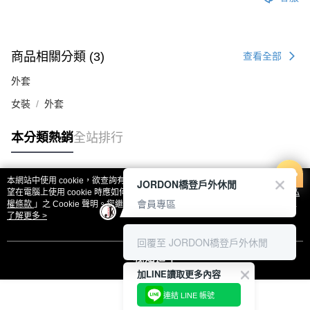
商品相關分類 (3)
查看全部
外套
女裝
外套
本分類熱銷
全站排行
本網站中使用 cookie，欲查詢有關本網站使用 cookie 方式之詳情，及若您不希
JORDON橋登戶外休閒
熱門標籤
望在電腦上使用 cookie 時應如何變更電腦的 cookie 設定，請參閱本網站「
隱私
會員專區
權條款
」之 Cookie 聲明。您繼續使用本網站即表示您同意本公司得按本網站使
用條款之 Cookie 聲明使用 cookie。
了解更多 >
回覆至 JORDON橋登戶外休閒
我知道了
加LINE讀取更多內容
連結 LINE 帳號