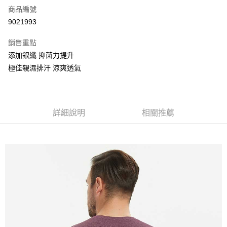
商品編號
信用卡分期付款
9021993
3 期 0 利率 每期
NT$326
21家銀行
銷售重點
6 期 0 利率 每期
NT$163
21家銀行
合作金庫商業銀行
第一商業銀行
添加銀纖 抑菌力提升
華南商業銀行
彰化商業銀行
合作金庫商業銀行
第一商業銀行
超商取貨付款
極佳親濕排汗 涼爽透氣
上海商業儲蓄銀行
台北富邦商業銀行
華南商業銀行
彰化商業銀行
國泰世華商業銀行
兆豐國際商業銀行
LINE Pay
上海商業儲蓄銀行
台北富邦商業銀行
臺灣中小企業銀行
台中商業銀行
國泰世華商業銀行
兆豐國際商業銀行
匯豐（台灣）商業銀行
華泰商業銀行
街口支付
臺灣中小企業銀行
台中商業銀行
聯邦商業銀行
遠東國際商業銀行
詳細說明
相關推薦
匯豐（台灣）商業銀行
華泰商業銀行
悠遊付
元大商業銀行
永豐商業銀行
聯邦商業銀行
遠東國際商業銀行
玉山商業銀行
星展（台灣）商業銀行
元大商業銀行
永豐商業銀行
AFTEE先享後付
台新國際商業銀行
中國信託商業銀行
玉山商業銀行
星展（台灣）商業銀行
相關說明
台灣樂天信用卡公司
台新國際商業銀行
中國信託商業銀行
【關於「AFTEE先享後付」】
台灣樂天信用卡公司
AFTEE先享後付是「在收到商品之後才付款」的支付方式。 讓您購物簡單
運送方式
便利好安心！
１．簡單：不需註冊會員、不需綁卡、不需儲值。
全家取貨付款
２．便利：只要手機號碼，簡訊認證，即可結帳。
每筆NT$80，滿NT$800(含以上)免運費
３．安心：先確認商品／服務後，再付款。