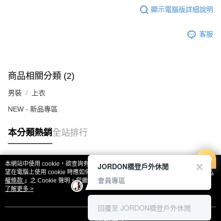
顯示電腦版詳細說明
客服
商品相關分類 (2)
男裝
上衣
NEW - 新品專區
本分類熱銷
全站排行
本網站中使用 cookie，欲查詢有關本網站使用 cookie 方式之詳情，及若您不希
JORDON橋登戶外休閒
熱門標籤
望在電腦上使用 cookie 時應如何變更電腦的 cookie 設定，請參閱本網站「
隱私
會員專區
權條款
」之 Cookie 聲明。您繼續使用本網站即表示您同意本公司得按本網站使
用條款之 Cookie 聲明使用 cookie。
了解更多 >
回覆至 JORDON橋登戶外休閒
我知道了