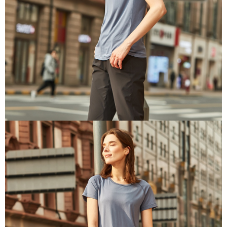
每筆NT$100，滿NT$699(含以上)免運費
結帳頁面，進行簡訊認證並確認金額後，即可完成結帳。
２．訂單成立數日內，您將收到繳費通知簡訊。
萊爾富取貨付款
３．收到繳費通知簡訊後14天內，點擊此簡訊中的連結，可透過四大超商／
每筆NT$80，滿NT$800(含以上)免運費
ATM／網路銀行／等多元方式進行付款，方視為交易完成。
※ 請注意：結帳手續完成當下不需立刻繳費，但若您需要取消訂單，請聯絡
付款後萊爾富取貨
購買商品的店家。未經商家同意取消之訂單仍視為有效，需透過AFTEE先享
後付繳納相關費用。
每筆NT$100，滿NT$699(含以上)免運費
※ 交易是否成功請以「AFTEE先享後付 」之結帳頁面顯示為準，若有關於
是否繳費成功／繳費後需取消欲退款等相關疑問，請聯繫「AFTEE先享後付
7-11取貨付款
客戶支援中心」
https://netprotections.freshdesk.com/support/home
每筆NT$80，滿NT$800(含以上)免運費
【注意事項】
１．透過由恩沛科技股份有限公司提供之「AFTEE先享後付」服務完成之交
付款後7-11取貨
易，需依本服務之必要範圍內提供個人資料，並將交易相關給付款項請求債
每筆NT$100，滿NT$699(含以上)免運費
權轉讓予恩沛科技股份有限公司。
２．關於個人資料處理事宜，請瀏覽以下網址：
宅配通大嘴鳥
https://aftee.tw/terms/#terms3
３．未成年的使用者請事先徵得法定代理人或監護人之同意方可使用
每筆NT$100，滿NT$800(含以上)免運費
「AFTEE先享後付」，若未經同意申辦者引起之損失，本公司不負相關責
任。
便利袋
４．使用「AFTEE先享後付」時，將依據個別帳號之用戶狀況，依本公司即
每筆NT$70，滿NT$800(含以上)免運費
時審查核予不同之上限額度；若仍有額度不足之情形，本公司將視審查結果
請求用戶進行身份認證。
付款後門市自取
５．嚴禁一人註冊多個帳號或使用他人資訊註冊。若發現惡意使用之情形，
恩沛科技股份有限公司將有權停止該用戶之使用額度並採取法律行動。