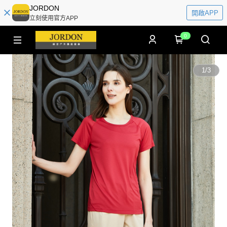
JORDON
開啟APP
立刻使用官方APP
0
1
/
3