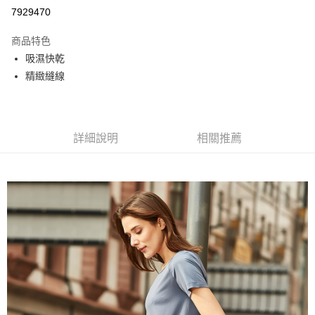
信用卡分期付款
7929470
3 期 0 利率 每期
NT$393
21家銀行
商品特色
6 期 0 利率 每期
NT$196
21家銀行
合作金庫商業銀行
第一商業銀行
吸濕快乾
華南商業銀行
彰化商業銀行
合作金庫商業銀行
第一商業銀行
超商取貨付款
精緻縫線
上海商業儲蓄銀行
台北富邦商業銀行
華南商業銀行
彰化商業銀行
國泰世華商業銀行
兆豐國際商業銀行
LINE Pay
上海商業儲蓄銀行
台北富邦商業銀行
臺灣中小企業銀行
台中商業銀行
國泰世華商業銀行
兆豐國際商業銀行
匯豐（台灣）商業銀行
華泰商業銀行
街口支付
臺灣中小企業銀行
台中商業銀行
聯邦商業銀行
遠東國際商業銀行
詳細說明
相關推薦
匯豐（台灣）商業銀行
華泰商業銀行
悠遊付
元大商業銀行
永豐商業銀行
聯邦商業銀行
遠東國際商業銀行
玉山商業銀行
星展（台灣）商業銀行
元大商業銀行
永豐商業銀行
AFTEE先享後付
台新國際商業銀行
中國信託商業銀行
玉山商業銀行
星展（台灣）商業銀行
相關說明
台灣樂天信用卡公司
台新國際商業銀行
中國信託商業銀行
【關於「AFTEE先享後付」】
台灣樂天信用卡公司
AFTEE先享後付是「在收到商品之後才付款」的支付方式。 讓您購物簡單
運送方式
便利好安心！
１．簡單：不需註冊會員、不需綁卡、不需儲值。
全家取貨付款
２．便利：只要手機號碼，簡訊認證，即可結帳。
每筆NT$80，滿NT$800(含以上)免運費
３．安心：先確認商品／服務後，再付款。
付款後全家取貨
【「AFTEE先享後付」結帳流程】
１．於結帳方式選擇「AFTEE先享後付」後，將跳轉至「AFTEE先享後付」