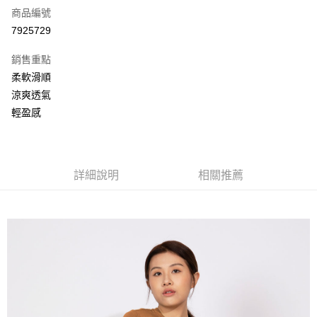
商品編號
信用卡分期付款
7925729
3 期 0 利率 每期
NT$326
21家銀行
銷售重點
6 期 0 利率 每期
NT$163
21家銀行
合作金庫商業銀行
第一商業銀行
柔軟滑順
華南商業銀行
彰化商業銀行
合作金庫商業銀行
第一商業銀行
超商取貨付款
涼爽透氣
上海商業儲蓄銀行
台北富邦商業銀行
華南商業銀行
彰化商業銀行
國泰世華商業銀行
兆豐國際商業銀行
輕盈感
LINE Pay
上海商業儲蓄銀行
台北富邦商業銀行
臺灣中小企業銀行
台中商業銀行
國泰世華商業銀行
兆豐國際商業銀行
匯豐（台灣）商業銀行
華泰商業銀行
街口支付
臺灣中小企業銀行
台中商業銀行
聯邦商業銀行
遠東國際商業銀行
匯豐（台灣）商業銀行
華泰商業銀行
悠遊付
元大商業銀行
永豐商業銀行
詳細說明
相關推薦
聯邦商業銀行
遠東國際商業銀行
玉山商業銀行
星展（台灣）商業銀行
元大商業銀行
永豐商業銀行
AFTEE先享後付
台新國際商業銀行
中國信託商業銀行
玉山商業銀行
星展（台灣）商業銀行
相關說明
台灣樂天信用卡公司
台新國際商業銀行
中國信託商業銀行
【關於「AFTEE先享後付」】
台灣樂天信用卡公司
AFTEE先享後付是「在收到商品之後才付款」的支付方式。 讓您購物簡單
運送方式
便利好安心！
１．簡單：不需註冊會員、不需綁卡、不需儲值。
全家取貨付款
２．便利：只要手機號碼，簡訊認證，即可結帳。
每筆NT$80，滿NT$800(含以上)免運費
３．安心：先確認商品／服務後，再付款。