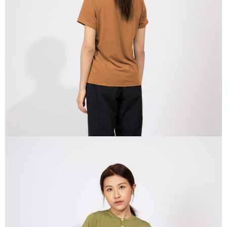
付款後門市自取
５．嚴禁一人註冊多個帳號或使用他人資訊註冊。若發現惡意使用之情形，
恩沛科技股份有限公司將有權停止該用戶之使用額度並採取法律行動。
免運費