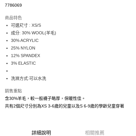
信用卡分期付款
7786069
3 期 0 利率 每期
NT$53
21家銀行
商品特色
6 期 0 利率 每期
NT$26
21家銀行
合作金庫商業銀行
第一商業銀行
可選尺寸 : XS/S
華南商業銀行
彰化商業銀行
合作金庫商業銀行
第一商業銀行
超商取貨付款
成分: 30% WOOL(羊毛)
上海商業儲蓄銀行
台北富邦商業銀行
華南商業銀行
彰化商業銀行
國泰世華商業銀行
兆豐國際商業銀行
30% ACRYLIC
LINE Pay
上海商業儲蓄銀行
台北富邦商業銀行
臺灣中小企業銀行
台中商業銀行
25% NYLON
國泰世華商業銀行
兆豐國際商業銀行
匯豐（台灣）商業銀行
華泰商業銀行
街口支付
臺灣中小企業銀行
台中商業銀行
12% SPANDEX
聯邦商業銀行
遠東國際商業銀行
匯豐（台灣）商業銀行
華泰商業銀行
3% ELASTIC
悠遊付
元大商業銀行
永豐商業銀行
聯邦商業銀行
遠東國際商業銀行
玉山商業銀行
星展（台灣）商業銀行
元大商業銀行
永豐商業銀行
AFTEE先享後付
洗滌方式:可以水洗
台新國際商業銀行
中國信託商業銀行
玉山商業銀行
星展（台灣）商業銀行
相關說明
台灣樂天信用卡公司
台新國際商業銀行
中國信託商業銀行
銷售重點
【關於「AFTEE先享後付」】
台灣樂天信用卡公司
AFTEE先享後付是「在收到商品之後才付款」的支付方式。 讓您購物簡單
含30%羊毛，較一般襪子略厚，保暖性佳。
運送方式
便利好安心！
共有2個尺寸分別為XS 3-6歲的兒童以及S 6-9歲的學齡兒童穿著
１．簡單：不需註冊會員、不需綁卡、不需儲值。
全家取貨付款
２．便利：只要手機號碼，簡訊認證，即可結帳。
每筆NT$80，滿NT$800(含以上)免運費
３．安心：先確認商品／服務後，再付款。
付款後全家取貨
【「AFTEE先享後付」結帳流程】
詳細說明
相關推薦
１．於結帳方式選擇「AFTEE先享後付」後，將跳轉至「AFTEE先享後付」