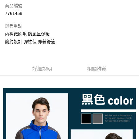
商品編號
信用卡分期付款
7761458
3 期 0 利率 每期
NT$1,496
21家銀行
銷售重點
6 期 0 利率 每期
NT$748
21家銀行
合作金庫商業銀行
第一商業銀行
內裡微刷毛 防風且保暖
華南商業銀行
彰化商業銀行
合作金庫商業銀行
第一商業銀行
超商取貨付款
簡約設計 彈性佳 穿著舒適
上海商業儲蓄銀行
台北富邦商業銀行
華南商業銀行
彰化商業銀行
國泰世華商業銀行
兆豐國際商業銀行
LINE Pay
上海商業儲蓄銀行
台北富邦商業銀行
臺灣中小企業銀行
台中商業銀行
國泰世華商業銀行
兆豐國際商業銀行
匯豐（台灣）商業銀行
華泰商業銀行
街口支付
臺灣中小企業銀行
台中商業銀行
聯邦商業銀行
遠東國際商業銀行
詳細說明
相關推薦
匯豐（台灣）商業銀行
華泰商業銀行
悠遊付
元大商業銀行
永豐商業銀行
聯邦商業銀行
遠東國際商業銀行
玉山商業銀行
星展（台灣）商業銀行
元大商業銀行
永豐商業銀行
AFTEE先享後付
台新國際商業銀行
中國信託商業銀行
玉山商業銀行
星展（台灣）商業銀行
相關說明
台灣樂天信用卡公司
台新國際商業銀行
中國信託商業銀行
【關於「AFTEE先享後付」】
台灣樂天信用卡公司
AFTEE先享後付是「在收到商品之後才付款」的支付方式。 讓您購物簡單
運送方式
便利好安心！
１．簡單：不需註冊會員、不需綁卡、不需儲值。
全家取貨付款
２．便利：只要手機號碼，簡訊認證，即可結帳。
每筆NT$80，滿NT$800(含以上)免運費
３．安心：先確認商品／服務後，再付款。