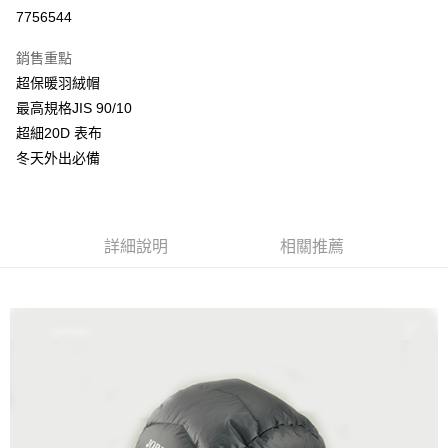
信用卡分期付款
7756544
3 期 0 利率 每期
NT$360
21家銀行
銷售重點
6 期 0 利率 每期
NT$180
21家銀行
合作金庫商業銀行
第一商業銀行
超保暖羽絨帽
華南商業銀行
彰化商業銀行
合作金庫商業銀行
第一商業銀行
超商取貨付款
最高規格JIS 90/10
上海商業儲蓄銀行
台北富邦商業銀行
華南商業銀行
彰化商業銀行
國泰世華商業銀行
兆豐國際商業銀行
超細20D 表布
LINE Pay
上海商業儲蓄銀行
台北富邦商業銀行
臺灣中小企業銀行
台中商業銀行
冬天外出必備
國泰世華商業銀行
兆豐國際商業銀行
匯豐（台灣）商業銀行
華泰商業銀行
街口支付
臺灣中小企業銀行
台中商業銀行
聯邦商業銀行
遠東國際商業銀行
匯豐（台灣）商業銀行
華泰商業銀行
悠遊付
元大商業銀行
永豐商業銀行
聯邦商業銀行
遠東國際商業銀行
玉山商業銀行
星展（台灣）商業銀行
元大商業銀行
永豐商業銀行
詳細說明
相關推薦
AFTEE先享後付
台新國際商業銀行
中國信託商業銀行
玉山商業銀行
星展（台灣）商業銀行
相關說明
台灣樂天信用卡公司
台新國際商業銀行
中國信託商業銀行
【關於「AFTEE先享後付」】
台灣樂天信用卡公司
AFTEE先享後付是「在收到商品之後才付款」的支付方式。 讓您購物簡單
運送方式
便利好安心！
１．簡單：不需註冊會員、不需綁卡、不需儲值。
全家取貨付款
２．便利：只要手機號碼，簡訊認證，即可結帳。
每筆NT$80，滿NT$800(含以上)免運費
３．安心：先確認商品／服務後，再付款。
付款後全家取貨
【「AFTEE先享後付」結帳流程】
１．於結帳方式選擇「AFTEE先享後付」後，將跳轉至「AFTEE先享後付」