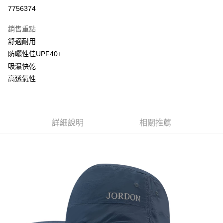
信用卡分期付款
7756374
3 期 0 利率 每期
NT$163
21家銀行
銷售重點
6 期 0 利率 每期
NT$81
21家銀行
合作金庫商業銀行
第一商業銀行
舒適耐用
華南商業銀行
彰化商業銀行
合作金庫商業銀行
第一商業銀行
超商取貨付款
防曬性佳UPF40+
上海商業儲蓄銀行
台北富邦商業銀行
華南商業銀行
彰化商業銀行
國泰世華商業銀行
兆豐國際商業銀行
吸濕快乾
LINE Pay
上海商業儲蓄銀行
台北富邦商業銀行
臺灣中小企業銀行
台中商業銀行
高透氣性
國泰世華商業銀行
兆豐國際商業銀行
匯豐（台灣）商業銀行
華泰商業銀行
街口支付
臺灣中小企業銀行
台中商業銀行
聯邦商業銀行
遠東國際商業銀行
匯豐（台灣）商業銀行
華泰商業銀行
悠遊付
元大商業銀行
永豐商業銀行
聯邦商業銀行
遠東國際商業銀行
玉山商業銀行
星展（台灣）商業銀行
元大商業銀行
永豐商業銀行
詳細說明
相關推薦
AFTEE先享後付
台新國際商業銀行
中國信託商業銀行
玉山商業銀行
星展（台灣）商業銀行
相關說明
台灣樂天信用卡公司
台新國際商業銀行
中國信託商業銀行
【關於「AFTEE先享後付」】
台灣樂天信用卡公司
AFTEE先享後付是「在收到商品之後才付款」的支付方式。 讓您購物簡單
運送方式
便利好安心！
１．簡單：不需註冊會員、不需綁卡、不需儲值。
全家取貨付款
２．便利：只要手機號碼，簡訊認證，即可結帳。
每筆NT$80，滿NT$800(含以上)免運費
３．安心：先確認商品／服務後，再付款。
付款後全家取貨
【「AFTEE先享後付」結帳流程】
１．於結帳方式選擇「AFTEE先享後付」後，將跳轉至「AFTEE先享後付」