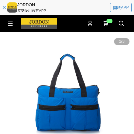
JORDON
開啟APP
立刻使用官方APP
0
1
/
3