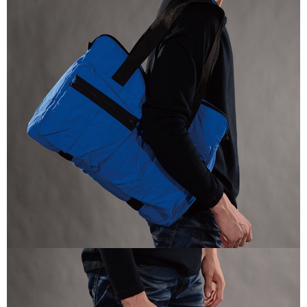
每筆NT$100，滿NT$699(含以上)免運費
結帳頁面，進行簡訊認證並確認金額後，即可完成結帳。
２．訂單成立數日內，您將收到繳費通知簡訊。
萊爾富取貨付款
３．收到繳費通知簡訊後14天內，點擊此簡訊中的連結，可透過四大超商／
每筆NT$80，滿NT$800(含以上)免運費
ATM／網路銀行／等多元方式進行付款，方視為交易完成。
※ 請注意：結帳手續完成當下不需立刻繳費，但若您需要取消訂單，請聯絡
付款後萊爾富取貨
購買商品的店家。未經商家同意取消之訂單仍視為有效，需透過AFTEE先享
後付繳納相關費用。
每筆NT$100，滿NT$699(含以上)免運費
※ 交易是否成功請以「AFTEE先享後付 」之結帳頁面顯示為準，若有關於
是否繳費成功／繳費後需取消欲退款等相關疑問，請聯繫「AFTEE先享後付
7-11取貨付款
客戶支援中心」
https://netprotections.freshdesk.com/support/home
每筆NT$80，滿NT$800(含以上)免運費
【注意事項】
１．透過由恩沛科技股份有限公司提供之「AFTEE先享後付」服務完成之交
付款後7-11取貨
易，需依本服務之必要範圍內提供個人資料，並將交易相關給付款項請求債
每筆NT$100，滿NT$699(含以上)免運費
權轉讓予恩沛科技股份有限公司。
２．關於個人資料處理事宜，請瀏覽以下網址：
宅配通大嘴鳥
https://aftee.tw/terms/#terms3
３．未成年的使用者請事先徵得法定代理人或監護人之同意方可使用
每筆NT$100，滿NT$800(含以上)免運費
「AFTEE先享後付」，若未經同意申辦者引起之損失，本公司不負相關責
任。
便利袋
４．使用「AFTEE先享後付」時，將依據個別帳號之用戶狀況，依本公司即
每筆NT$70，滿NT$800(含以上)免運費
時審查核予不同之上限額度；若仍有額度不足之情形，本公司將視審查結果
請求用戶進行身份認證。
付款後門市自取
５．嚴禁一人註冊多個帳號或使用他人資訊註冊。若發現惡意使用之情形，
恩沛科技股份有限公司將有權停止該用戶之使用額度並採取法律行動。