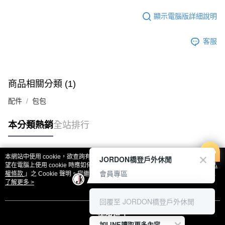
顯示電腦版詳細說明
客服
商品相關分類 (1)
配件
包包
本分類熱銷
全站排行
本網站中使用 cookie，欲查詢有關本網站使用 cookie 方式之詳情，及若您不希
JORDON橋登戶外休閒
熱門標籤
望在電腦上使用 cookie 時應如何變更電腦的 cookie 設定，請參閱本網站「
隱私
會員專區
權條款
」之 Cookie 聲明。您繼續使用本網站即表示您同意本公司得按本網站使
用條款之 Cookie 聲明使用 cookie。
了解更多 >
回覆至 JORDON橋登戶外休閒
我知道了
加LINE讀取更多內容