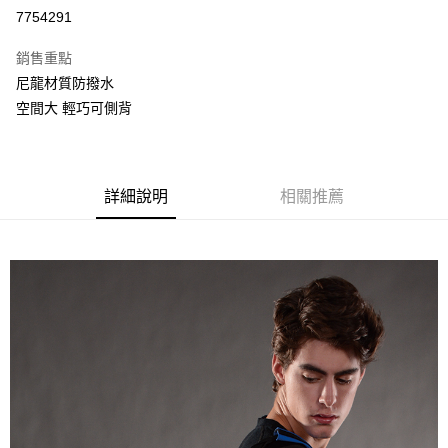
信用卡分期付款
7754291
3 期 0 利率 每期
NT$340
21家銀行
銷售重點
6 期 0 利率 每期
NT$170
21家銀行
合作金庫商業銀行
第一商業銀行
尼龍材質防撥水
華南商業銀行
彰化商業銀行
合作金庫商業銀行
第一商業銀行
超商取貨付款
空間大 輕巧可側背
上海商業儲蓄銀行
台北富邦商業銀行
華南商業銀行
彰化商業銀行
國泰世華商業銀行
兆豐國際商業銀行
LINE Pay
上海商業儲蓄銀行
台北富邦商業銀行
臺灣中小企業銀行
台中商業銀行
國泰世華商業銀行
兆豐國際商業銀行
匯豐（台灣）商業銀行
華泰商業銀行
街口支付
臺灣中小企業銀行
台中商業銀行
聯邦商業銀行
遠東國際商業銀行
詳細說明
相關推薦
匯豐（台灣）商業銀行
華泰商業銀行
悠遊付
元大商業銀行
永豐商業銀行
聯邦商業銀行
遠東國際商業銀行
玉山商業銀行
星展（台灣）商業銀行
元大商業銀行
永豐商業銀行
AFTEE先享後付
台新國際商業銀行
中國信託商業銀行
玉山商業銀行
星展（台灣）商業銀行
相關說明
台灣樂天信用卡公司
台新國際商業銀行
中國信託商業銀行
【關於「AFTEE先享後付」】
台灣樂天信用卡公司
AFTEE先享後付是「在收到商品之後才付款」的支付方式。 讓您購物簡單
運送方式
便利好安心！
１．簡單：不需註冊會員、不需綁卡、不需儲值。
全家取貨付款
２．便利：只要手機號碼，簡訊認證，即可結帳。
每筆NT$80，滿NT$800(含以上)免運費
３．安心：先確認商品／服務後，再付款。
付款後全家取貨
【「AFTEE先享後付」結帳流程】
１．於結帳方式選擇「AFTEE先享後付」後，將跳轉至「AFTEE先享後付」