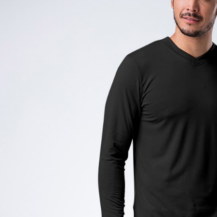
每筆NT$8
※ 請注意
絡購買商品
先享後付
付款後萊
※ 交易是
每筆NT$1
是否繳費成
付客戶支
7-11取貨
【注意事
每筆NT$8
１．透過由
交易，需
付款後7-1
求債權轉
每筆NT$1
２．關於
https://aft
宅配通大
３．未成
「AFTE
每筆NT$1
任。
４．使用「
便利袋
即時審查
每筆NT$7
結果請求
５．嚴禁
付款後門
形，恩沛
動。
免運費