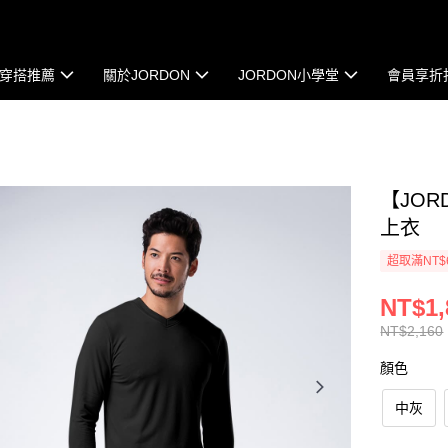
穿搭推薦
關於JORDON
JORDON小學堂
會員享折
【JOR
上衣
超取滿NT$
NT$1,
NT$2,160
顏色
中灰