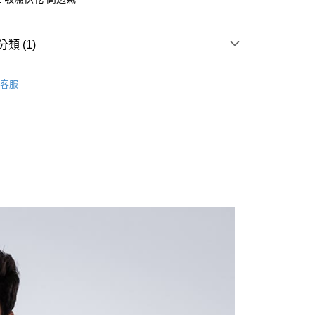
業銀行
彰化商業銀行
庫商業銀行
第一商業銀行
付款
業儲蓄銀行
台北富邦商業銀行
業銀行
彰化商業銀行
華商業銀行
兆豐國際商業銀行
類 (1)
業儲蓄銀行
台北富邦商業銀行
小企業銀行
台中商業銀行
華商業銀行
兆豐國際商業銀行
台灣）商業銀行
華泰商業銀行
衣
小企業銀行
台中商業銀行
客服
業銀行
遠東國際商業銀行
台灣）商業銀行
華泰商業銀行
業銀行
永豐商業銀行
業銀行
遠東國際商業銀行
業銀行
星展（台灣）商業銀行
業銀行
永豐商業銀行
享後付
際商業銀行
中國信託商業銀行
業銀行
星展（台灣）商業銀行
天信用卡公司
際商業銀行
中國信託商業銀行
FTEE先享後付」】
天信用卡公司
先享後付是「在收到商品之後才付款」的支付方式。 讓您購物簡單
心！
：不需註冊會員、不需綁卡、不需儲值。
：只要手機號碼，簡訊認證，即可結帳。
付款
：先確認商品／服務後，再付款。
0，滿NT$800(含以上)免運費
EE先享後付」結帳流程】
家取貨
方式選擇「AFTEE先享後付」後，將跳轉至「AFTEE先享後
頁面，進行簡訊認證並確認金額後，即可完成結帳。
00，滿NT$699(含以上)免運費
成立數日內，您將收到繳費通知簡訊。
費通知簡訊後14天內，點擊此簡訊中的連結，可透過四大超商
貨付款
網路銀行／等多元方式進行付款，方視為交易完成。