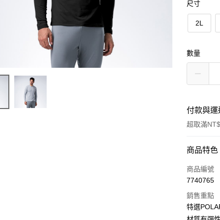
尺寸
2L
數量
付款與運
超取滿NT$
付款方式
商品特色
信用卡一
商品編號
7740765
信用卡分
銷售重點
3 期 
特選POLA
6 期 
合作金
材質有彈性