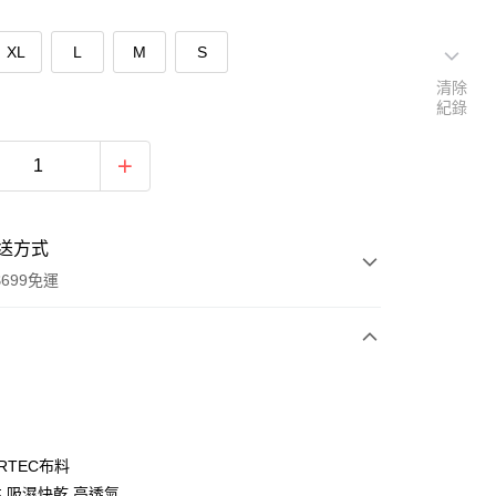
XL
L
M
S
清除
紀錄
送方式
699免運
次付款
期付款
0 利率 每期
NT$610
21家銀行
RTEC布料
0 利率 每期
NT$305
21家銀行
庫商業銀行
第一商業銀行
 吸濕快乾 高透氣