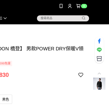
0
扣
DON 橋登】 男款POWER DRY保暖V領
699免運
830
黑色