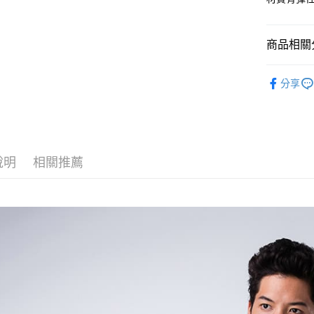
華南商
合作金
超商取貨
上海商
華南商
國泰世
商品相關分
LINE Pay
上海商
臺灣中
國泰世
匯豐（
男裝
上
街口支付
臺灣中
分享
聯邦商
匯豐（
悠遊付
元大商
聯邦商
玉山商
元大商
AFTEE先
台新國
玉山商
相關說明
台灣樂
台新國
【關於「A
說明
相關推薦
台灣樂
AFTEE
便利好安
運送方式
１．簡單
２．便利
全家取貨
３．安心
每筆NT$8
【「AFT
付款後全
１．於結帳
付」結帳
每筆NT$1
２．訂單
３．收到繳
萊爾富取
／ATM／