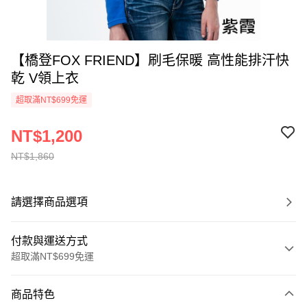
【橋登FOX FRIEND】刷毛保暖 高性能排汗快
乾 V領上衣
超取滿NT$699免運
NT$1,200
NT$1,860
請選擇商品選項
付款與運送方式
超取滿NT$699免運
付款方式
商品特色
信用卡一次付款