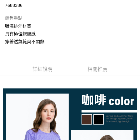
信用卡分期付款
7688386
3 期 0 利率 每期
NT$230
21家銀行
銷售重點
6 期 0 利率 每期
NT$115
21家銀行
合作金庫商業銀行
第一商業銀行
吸濕排汗材質
華南商業銀行
彰化商業銀行
合作金庫商業銀行
第一商業銀行
超商取貨付款
具有極佳親膚感
上海商業儲蓄銀行
台北富邦商業銀行
華南商業銀行
彰化商業銀行
國泰世華商業銀行
兆豐國際商業銀行
穿著透氣乾爽不悶熱
LINE Pay
上海商業儲蓄銀行
台北富邦商業銀行
臺灣中小企業銀行
台中商業銀行
國泰世華商業銀行
兆豐國際商業銀行
匯豐（台灣）商業銀行
華泰商業銀行
街口支付
臺灣中小企業銀行
台中商業銀行
聯邦商業銀行
遠東國際商業銀行
匯豐（台灣）商業銀行
華泰商業銀行
悠遊付
元大商業銀行
永豐商業銀行
詳細說明
相關推薦
聯邦商業銀行
遠東國際商業銀行
玉山商業銀行
星展（台灣）商業銀行
元大商業銀行
永豐商業銀行
AFTEE先享後付
台新國際商業銀行
中國信託商業銀行
玉山商業銀行
星展（台灣）商業銀行
相關說明
台灣樂天信用卡公司
台新國際商業銀行
中國信託商業銀行
【關於「AFTEE先享後付」】
台灣樂天信用卡公司
AFTEE先享後付是「在收到商品之後才付款」的支付方式。 讓您購物簡單
運送方式
便利好安心！
１．簡單：不需註冊會員、不需綁卡、不需儲值。
全家取貨付款
２．便利：只要手機號碼，簡訊認證，即可結帳。
每筆NT$80，滿NT$800(含以上)免運費
３．安心：先確認商品／服務後，再付款。
付款後全家取貨
【「AFTEE先享後付」結帳流程】
１．於結帳方式選擇「AFTEE先享後付」後，將跳轉至「AFTEE先享後付」