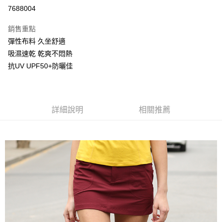
信用卡分期付款
7688004
3 期 0 利率 每期
NT$390
21家銀行
銷售重點
6 期 0 利率 每期
NT$195
21家銀行
合作金庫商業銀行
第一商業銀行
彈性布料 久坐舒適
華南商業銀行
彰化商業銀行
合作金庫商業銀行
第一商業銀行
超商取貨付款
吸濕速乾 乾爽不悶熱
上海商業儲蓄銀行
台北富邦商業銀行
華南商業銀行
彰化商業銀行
國泰世華商業銀行
兆豐國際商業銀行
抗UV UPF50+防曬佳
LINE Pay
上海商業儲蓄銀行
台北富邦商業銀行
臺灣中小企業銀行
台中商業銀行
國泰世華商業銀行
兆豐國際商業銀行
匯豐（台灣）商業銀行
華泰商業銀行
街口支付
臺灣中小企業銀行
台中商業銀行
聯邦商業銀行
遠東國際商業銀行
匯豐（台灣）商業銀行
華泰商業銀行
悠遊付
元大商業銀行
永豐商業銀行
詳細說明
相關推薦
聯邦商業銀行
遠東國際商業銀行
玉山商業銀行
星展（台灣）商業銀行
元大商業銀行
永豐商業銀行
AFTEE先享後付
台新國際商業銀行
中國信託商業銀行
玉山商業銀行
星展（台灣）商業銀行
相關說明
台灣樂天信用卡公司
台新國際商業銀行
中國信託商業銀行
【關於「AFTEE先享後付」】
台灣樂天信用卡公司
AFTEE先享後付是「在收到商品之後才付款」的支付方式。 讓您購物簡單
運送方式
便利好安心！
１．簡單：不需註冊會員、不需綁卡、不需儲值。
全家取貨付款
２．便利：只要手機號碼，簡訊認證，即可結帳。
每筆NT$80，滿NT$800(含以上)免運費
３．安心：先確認商品／服務後，再付款。
付款後全家取貨
【「AFTEE先享後付」結帳流程】
１．於結帳方式選擇「AFTEE先享後付」後，將跳轉至「AFTEE先享後付」