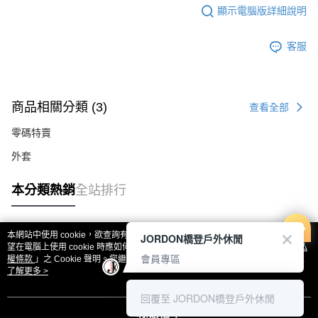
顯示電腦版詳細說明
客服
商品相關分類 (3)
查看全部
零碼特賣
外套
本分類熱銷
全站排行
本網站中使用 cookie，欲查詢有關本網站使用 cookie 方式之詳情，及若您不希
JORDON橋登戶外休閒
熱門標籤
望在電腦上使用 cookie 時應如何變更電腦的 cookie 設定，請參閱本網站「
隱私
會員專區
權條款
」之 Cookie 聲明。您繼續使用本網站即表示您同意本公司得按本網站使
用條款之 Cookie 聲明使用 cookie。
了解更多 >
回覆至 JORDON橋登戶外休閒
我知道了