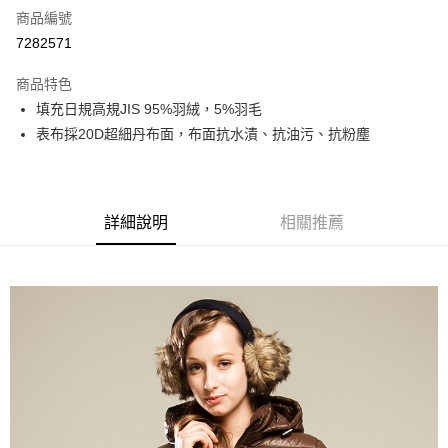
商品編號
超商取貨付款
7282571
LINE Pay
商品特色
街口支付
填充日規高規JIS 95%羽絨，5%羽毛
表布採20D超細丹布面，布面抗水漬、抗油污、抗粉塵
悠遊付
AFTEE先享後付
相關說明
詳細說明
相關推薦
【關於「AFTEE先享後付」】
AFTEE先享後付是「在收到商品之後才付款」的支付方式。 讓您購物簡單
運送方式
便利好安心！
１．簡單：不需註冊會員、不需綁卡、不需儲值。
全家取貨付款
２．便利：只要手機號碼，簡訊認證，即可結帳。
每筆NT$80，滿NT$800(含以上)免運費
３．安心：先確認商品／服務後，再付款。
付款後全家取貨
【「AFTEE先享後付」結帳流程】
１．於結帳方式選擇「AFTEE先享後付」後，將跳轉至「AFTEE先享後付」
每筆NT$100，滿NT$699(含以上)免運費
結帳頁面，進行簡訊認證並確認金額後，即可完成結帳。
２．訂單成立數日內，您將收到繳費通知簡訊。
萊爾富取貨付款
３．收到繳費通知簡訊後14天內，點擊此簡訊中的連結，可透過四大超商／
每筆NT$80，滿NT$800(含以上)免運費
ATM／網路銀行／等多元方式進行付款，方視為交易完成。