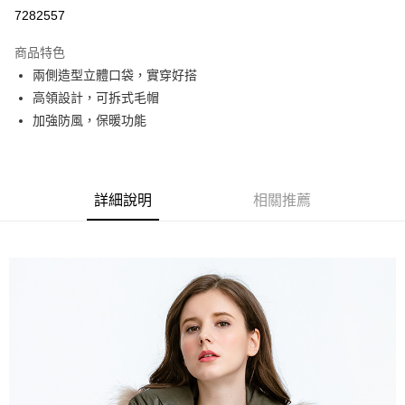
超商取貨付款
7282557
LINE Pay
商品特色
街口支付
兩側造型立體口袋，實穿好搭
高領設計，可拆式毛帽
悠遊付
加強防風，保暖功能
AFTEE先享後付
相關說明
【關於「AFTEE先享後付」】
AFTEE先享後付是「在收到商品之後才付款」的支付方式。 讓您購物簡單
詳細說明
相關推薦
運送方式
便利好安心！
１．簡單：不需註冊會員、不需綁卡、不需儲值。
全家取貨付款
２．便利：只要手機號碼，簡訊認證，即可結帳。
每筆NT$80，滿NT$800(含以上)免運費
３．安心：先確認商品／服務後，再付款。
付款後全家取貨
【「AFTEE先享後付」結帳流程】
１．於結帳方式選擇「AFTEE先享後付」後，將跳轉至「AFTEE先享後付」
每筆NT$100，滿NT$699(含以上)免運費
結帳頁面，進行簡訊認證並確認金額後，即可完成結帳。
２．訂單成立數日內，您將收到繳費通知簡訊。
萊爾富取貨付款
３．收到繳費通知簡訊後14天內，點擊此簡訊中的連結，可透過四大超商／
每筆NT$80，滿NT$800(含以上)免運費
ATM／網路銀行／等多元方式進行付款，方視為交易完成。
※ 請注意：結帳手續完成當下不需立刻繳費，但若您需要取消訂單，請聯絡