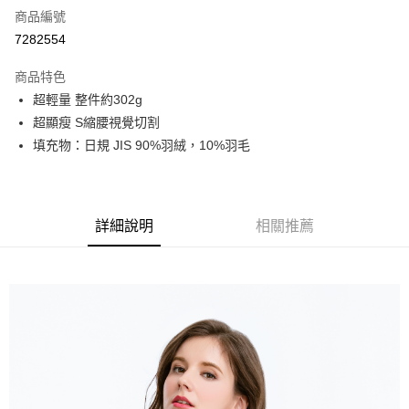
商品編號
超商取貨付款
7282554
LINE Pay
商品特色
街口支付
超輕量 整件約302g
超顯瘦 S縮腰視覺切割
悠遊付
填充物：日規 JIS 90%羽絨，10%羽毛
AFTEE先享後付
相關說明
【關於「AFTEE先享後付」】
AFTEE先享後付是「在收到商品之後才付款」的支付方式。 讓您購物簡單
詳細說明
相關推薦
運送方式
便利好安心！
１．簡單：不需註冊會員、不需綁卡、不需儲值。
全家取貨付款
２．便利：只要手機號碼，簡訊認證，即可結帳。
每筆NT$80，滿NT$800(含以上)免運費
３．安心：先確認商品／服務後，再付款。
付款後全家取貨
【「AFTEE先享後付」結帳流程】
１．於結帳方式選擇「AFTEE先享後付」後，將跳轉至「AFTEE先享後付」
每筆NT$100，滿NT$699(含以上)免運費
結帳頁面，進行簡訊認證並確認金額後，即可完成結帳。
２．訂單成立數日內，您將收到繳費通知簡訊。
萊爾富取貨付款
３．收到繳費通知簡訊後14天內，點擊此簡訊中的連結，可透過四大超商／
每筆NT$80，滿NT$800(含以上)免運費
ATM／網路銀行／等多元方式進行付款，方視為交易完成。