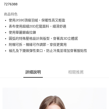
超商取貨付款
7276388
LINE Pay
商品特色
街口支付
使用JIS90頂級羽絨，保暖性高又輕盈
表布使用超細20D尼龍面料，細滑舒適
悠遊付
使用華麗銀齒拉鍊
AFTEE先享後付
圓弧的特殊壓格設計與版型，穿著具3D立體感
相關說明
附帽可拆，帽緣可作調節，穿搭更實用
【關於「AFTEE先享後付」】
袖孔及下擺做彈性束口，防止冷風並增加穿著服貼性
AFTEE先享後付是「在收到商品之後才付款」的支付方式。 讓您購物簡單
運送方式
便利好安心！
１．簡單：不需註冊會員、不需綁卡、不需儲值。
全家取貨付款
２．便利：只要手機號碼，簡訊認證，即可結帳。
每筆NT$80，滿NT$800(含以上)免運費
３．安心：先確認商品／服務後，再付款。
詳細說明
相關推薦
付款後全家取貨
【「AFTEE先享後付」結帳流程】
１．於結帳方式選擇「AFTEE先享後付」後，將跳轉至「AFTEE先享後付」
每筆NT$100，滿NT$699(含以上)免運費
結帳頁面，進行簡訊認證並確認金額後，即可完成結帳。
２．訂單成立數日內，您將收到繳費通知簡訊。
萊爾富取貨付款
３．收到繳費通知簡訊後14天內，點擊此簡訊中的連結，可透過四大超商／
每筆NT$80，滿NT$800(含以上)免運費
ATM／網路銀行／等多元方式進行付款，方視為交易完成。
※ 請注意：結帳手續完成當下不需立刻繳費，但若您需要取消訂單，請聯絡