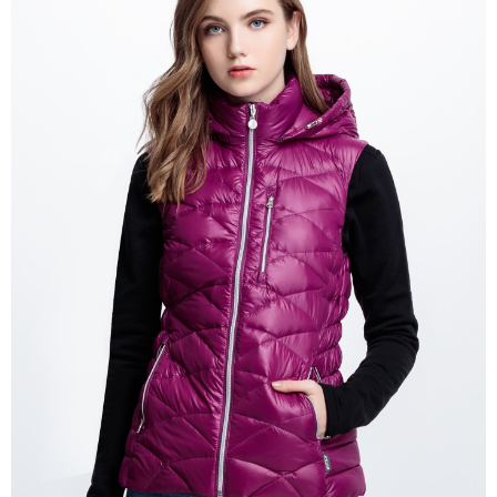
付款後萊爾富取貨
購買商品的店家。未經商家同意取消之訂單仍視為有效，需透過AFTEE先享
後付繳納相關費用。
每筆NT$100，滿NT$699(含以上)免運費
※ 交易是否成功請以「AFTEE先享後付 」之結帳頁面顯示為準，若有關於
是否繳費成功／繳費後需取消欲退款等相關疑問，請聯繫「AFTEE先享後付
7-11取貨付款
客戶支援中心」
https://netprotections.freshdesk.com/support/home
每筆NT$80，滿NT$800(含以上)免運費
【注意事項】
１．透過由恩沛科技股份有限公司提供之「AFTEE先享後付」服務完成之交
付款後7-11取貨
易，需依本服務之必要範圍內提供個人資料，並將交易相關給付款項請求債
每筆NT$100，滿NT$699(含以上)免運費
權轉讓予恩沛科技股份有限公司。
２．關於個人資料處理事宜，請瀏覽以下網址：
宅配通大嘴鳥
https://aftee.tw/terms/#terms3
３．未成年的使用者請事先徵得法定代理人或監護人之同意方可使用
每筆NT$100，滿NT$800(含以上)免運費
「AFTEE先享後付」，若未經同意申辦者引起之損失，本公司不負相關責
任。
便利袋
４．使用「AFTEE先享後付」時，將依據個別帳號之用戶狀況，依本公司即
每筆NT$70，滿NT$800(含以上)免運費
時審查核予不同之上限額度；若仍有額度不足之情形，本公司將視審查結果
請求用戶進行身份認證。
付款後門市自取
５．嚴禁一人註冊多個帳號或使用他人資訊註冊。若發現惡意使用之情形，
恩沛科技股份有限公司將有權停止該用戶之使用額度並採取法律行動。
免運費