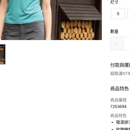
尺寸
S
數量
付款與運
超取滿NT$
付款方式
商品特色
信用卡一
商品編號
7253694
超商取貨
商品特色
LINE Pay
吸濕排
抗皺機