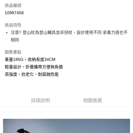
商品編號
信用卡分期付款
10987458
3 期 0 利率 每期
NT$760
21家銀行
商品特色
6 期 0 利率 每期
NT$380
21家銀行
合作金庫商業銀行
第一商業銀行
注意!! 登山杖為登山輔具並非拐杖，設計使用不同 承重力道也不
華南商業銀行
彰化商業銀行
合作金庫商業銀行
第一商業銀行
超商取貨付款
相同
上海商業儲蓄銀行
台北富邦商業銀行
華南商業銀行
彰化商業銀行
國泰世華商業銀行
兆豐國際商業銀行
LINE Pay
上海商業儲蓄銀行
台北富邦商業銀行
銷售重點
臺灣中小企業銀行
台中商業銀行
國泰世華商業銀行
兆豐國際商業銀行
重量185G，收納長度34CM
匯豐（台灣）商業銀行
華泰商業銀行
街口支付
臺灣中小企業銀行
台中商業銀行
聯邦商業銀行
遠東國際商業銀行
輕量設計，折疊攜帶方便無負擔
匯豐（台灣）商業銀行
華泰商業銀行
悠遊付
元大商業銀行
永豐商業銀行
高強度，抗老化，耐腐蝕性能
聯邦商業銀行
遠東國際商業銀行
玉山商業銀行
星展（台灣）商業銀行
元大商業銀行
永豐商業銀行
AFTEE先享後付
台新國際商業銀行
中國信託商業銀行
玉山商業銀行
星展（台灣）商業銀行
相關說明
台灣樂天信用卡公司
台新國際商業銀行
中國信託商業銀行
【關於「AFTEE先享後付」】
台灣樂天信用卡公司
詳細說明
相關推薦
AFTEE先享後付是「在收到商品之後才付款」的支付方式。 讓您購物簡單
運送方式
便利好安心！
１．簡單：不需註冊會員、不需綁卡、不需儲值。
全家取貨付款
２．便利：只要手機號碼，簡訊認證，即可結帳。
每筆NT$80，滿NT$800(含以上)免運費
３．安心：先確認商品／服務後，再付款。