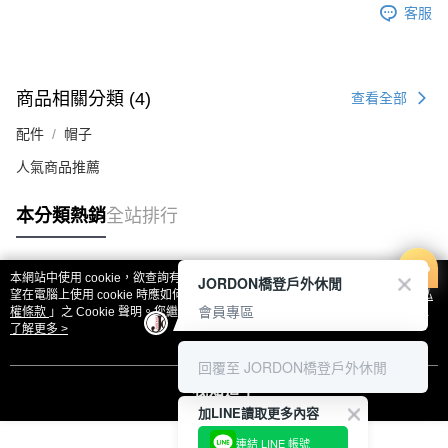
客服
商品相關分類 (4)
查看全部
配件
帽子
人氣商品推薦
本分類熱銷
全站排行
本網站中使用 cookie，欲查詢有關本網站使用 cookie 方式之詳情，及若您不希
JORDON橋登戶外休閒
熱門標籤
望在電腦上使用 cookie 時應如何變更電腦的 cookie 設定，請參閱本網站「
隱私
會員專區
權條款
」之 Cookie 聲明。您繼續使用本網站即表示您同意本公司得按本網站使
用條款之 Cookie 聲明使用 cookie。
了解更多 >
回覆至 JORDON橋登戶外休閒
我知道了
加LINE讀取更多內容
連結 LINE 帳號