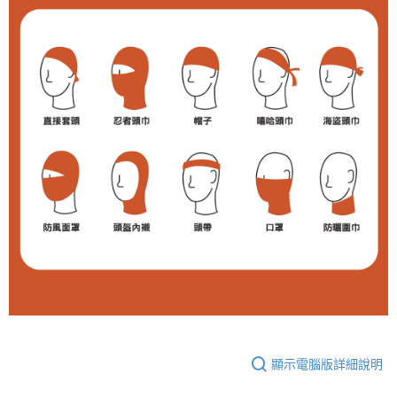
付款後全家取貨
結帳頁面，進行簡訊認證並確認金額後，即可完成結帳。
２．訂單成立數日內，您將收到繳費通知簡訊。
每筆NT$100，滿NT$699(含以上)免運費
３．收到繳費通知簡訊後14天內，點擊此簡訊中的連結，可透過四大超商／
ATM／網路銀行／等多元方式進行付款，方視為交易完成。
萊爾富取貨付款
※ 請注意：結帳手續完成當下不需立刻繳費，但若您需要取消訂單，請聯絡
每筆NT$80，滿NT$800(含以上)免運費
購買商品的店家。未經商家同意取消之訂單仍視為有效，需透過AFTEE先享
後付繳納相關費用。
付款後萊爾富取貨
※ 交易是否成功請以「AFTEE先享後付 」之結帳頁面顯示為準，若有關於
是否繳費成功／繳費後需取消欲退款等相關疑問，請聯繫「AFTEE先享後付
每筆NT$100，滿NT$699(含以上)免運費
客戶支援中心」
https://netprotections.freshdesk.com/support/home
7-11取貨付款
【注意事項】
１．透過由恩沛科技股份有限公司提供之「AFTEE先享後付」服務完成之交
每筆NT$80，滿NT$800(含以上)免運費
易，需依本服務之必要範圍內提供個人資料，並將交易相關給付款項請求債
權轉讓予恩沛科技股份有限公司。
付款後7-11取貨
２．關於個人資料處理事宜，請瀏覽以下網址：
每筆NT$100，滿NT$699(含以上)免運費
https://aftee.tw/terms/#terms3
３．未成年的使用者請事先徵得法定代理人或監護人之同意方可使用
宅配通大嘴鳥
「AFTEE先享後付」，若未經同意申辦者引起之損失，本公司不負相關責
任。
每筆NT$100，滿NT$800(含以上)免運費
４．使用「AFTEE先享後付」時，將依據個別帳號之用戶狀況，依本公司即
時審查核予不同之上限額度；若仍有額度不足之情形，本公司將視審查結果
便利袋
請求用戶進行身份認證。
顯示電腦版詳細說明
每筆NT$70，滿NT$800(含以上)免運費
５．嚴禁一人註冊多個帳號或使用他人資訊註冊。若發現惡意使用之情形，
恩沛科技股份有限公司將有權停止該用戶之使用額度並採取法律行動。