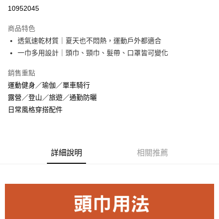
信用卡分期付款
10952045
3 期 0 利率 每期
NT$40
21家銀行
商品特色
6 期 0 利率 每期
NT$20
21家銀行
合作金庫商業銀行
第一商業銀行
透氣速乾材質｜夏天也不悶熱，運動戶外都適合
華南商業銀行
彰化商業銀行
合作金庫商業銀行
第一商業銀行
超商取貨付款
一巾多用設計｜頭巾、頸巾、髮帶、口罩皆可變化
上海商業儲蓄銀行
台北富邦商業銀行
華南商業銀行
彰化商業銀行
國泰世華商業銀行
兆豐國際商業銀行
LINE Pay
上海商業儲蓄銀行
台北富邦商業銀行
銷售重點
臺灣中小企業銀行
台中商業銀行
國泰世華商業銀行
兆豐國際商業銀行
運動健身／瑜伽／單車騎行
匯豐（台灣）商業銀行
華泰商業銀行
街口支付
臺灣中小企業銀行
台中商業銀行
聯邦商業銀行
遠東國際商業銀行
露營／登山／旅遊／通勤防曬
匯豐（台灣）商業銀行
華泰商業銀行
悠遊付
元大商業銀行
永豐商業銀行
日常風格穿搭配件
聯邦商業銀行
遠東國際商業銀行
玉山商業銀行
星展（台灣）商業銀行
元大商業銀行
永豐商業銀行
AFTEE先享後付
台新國際商業銀行
中國信託商業銀行
玉山商業銀行
星展（台灣）商業銀行
相關說明
台灣樂天信用卡公司
台新國際商業銀行
中國信託商業銀行
【關於「AFTEE先享後付」】
台灣樂天信用卡公司
詳細說明
相關推薦
ATM付款
AFTEE先享後付是「在收到商品之後才付款」的支付方式。 讓您購物簡單
便利好安心！
１．簡單：不需註冊會員、不需綁卡、不需儲值。
運送方式
２．便利：只要手機號碼，簡訊認證，即可結帳。
３．安心：先確認商品／服務後，再付款。
全家取貨付款
每筆NT$80，滿NT$800(含以上)免運費
【「AFTEE先享後付」結帳流程】
１．於結帳方式選擇「AFTEE先享後付」後，將跳轉至「AFTEE先享後付」