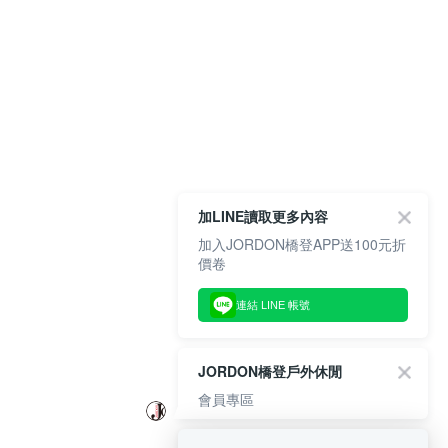
加LINE讀取更多內容
加入JORDON橋登APP送100元折
價卷
連結 LINE 帳號
JORDON橋登戶外休閒
會員專區