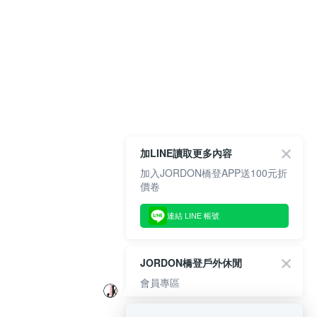
加LINE讀取更多內容
加入JORDON橋登APP送100元折
價卷
連結 LINE 帳號
JORDON橋登戶外休閒
會員專區