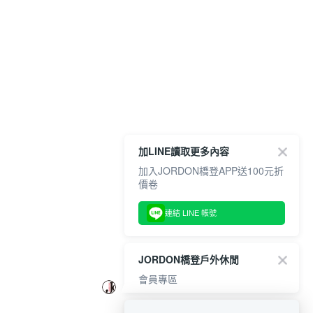
加LINE讀取更多內容
加入JORDON橋登APP送100元折
價卷
連結 LINE 帳號
JORDON橋登戶外休閒
會員專區